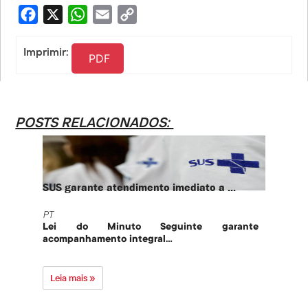
Facebook
X
WhatsApp
Email
Copy
Link
Imprimir:
PDF
POSTS RELACIONADOS:
SUS garante atendimento imediato a ...
PT te
PT
PT
Lei do Minuto Seguinte garante
Part
acompanhamento integral...
govern
Leia mais »
Leia 