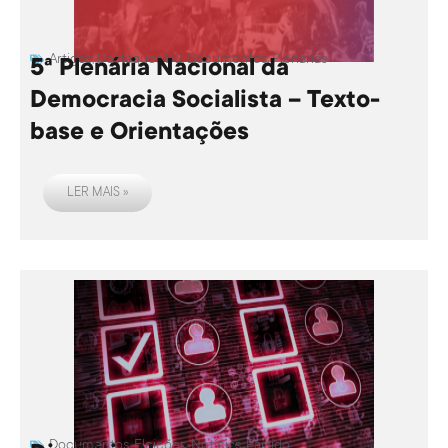
Artigos
,
Destaques DS
,
Documentos
,
Plenárias
5ª Plenária Nacional da
Democracia Socialista – Texto-
base e Orientações
LER MAIS »
Documentos
,
Eleições
,
Notícias
,
Partido