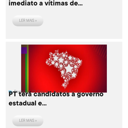
imediato a vítimas de...
LER MAIS »
Destaque 01
,
Eleições
,
Notícias
,
Partido
PT terá candidatos a governo
estadual e...
LER MAIS »