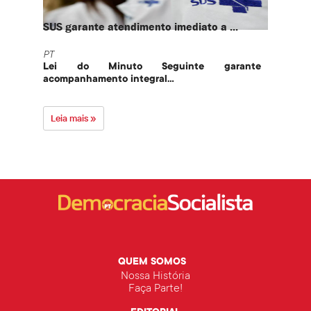
SUS garante atendimento imediato a ...
PT te
PT
PT
Lei do Minuto Seguinte garante
Part
acompanhamento integral...
govern
Leia mais »
Leia 
QUEM SOMOS
Nossa História
Faça Parte!