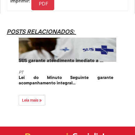
Imprimir:
PDF
POSTS RELACIONADOS:
SUS garante atendimento imediato a ...
PT te
PT
PT
Lei do Minuto Seguinte garante
Part
acompanhamento integral...
govern
Leia mais »
Leia 