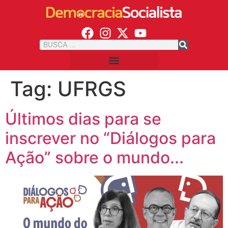
Tag:
UFRGS
Últimos dias para se
inscrever no “Diálogos para
Ação” sobre o mundo...