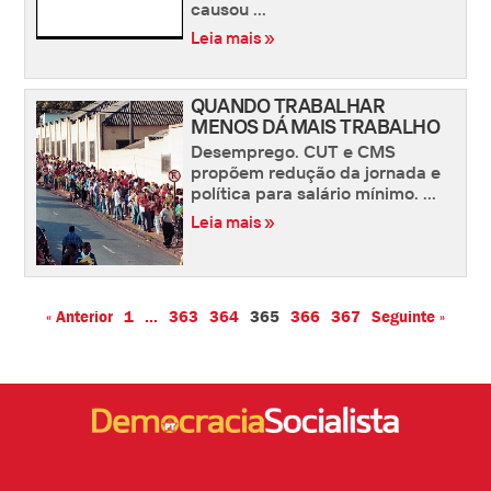
causou ...
Leia mais »
QUANDO TRABALHAR
MENOS DÁ MAIS TRABALHO
Desemprego. CUT e CMS
propõem redução da jornada e
política para salário mínimo. ...
Leia mais »
« Anterior
1
…
363
364
365
366
367
Seguinte »