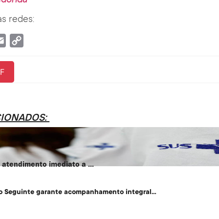
redonda
s redes:
tsApp
Email
Copy
Link
F
CIONADOS:
atendimento imediato a ...
o Seguinte garante acompanhamento integral...