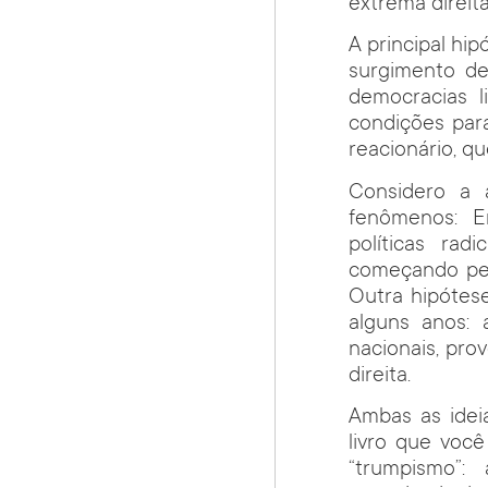
extrema direita
A principal hip
surgimento de 
democracias l
condições para
reacionário, q
Considero a 
fenômenos: 
políticas rad
começando pel
Outra hipótes
alguns anos: 
nacionais, pro
direita.
Ambas as idei
livro que voc
“trumpismo”