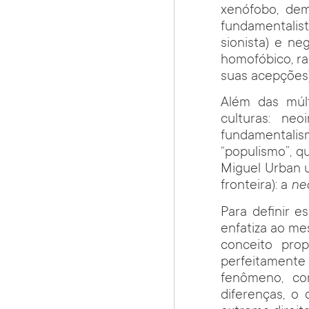
xenófobo, dem
fundamentalis
sionista) e ne
homofóbico, ra
suas acepções)
Além das múl
culturas: neo
fundamentalis
“populismo”, q
Miguel Urban us
fronteira): a
nec
Para definir e
enfatiza ao me
conceito prop
perfeitamente
fenômeno, co
diferenças, o