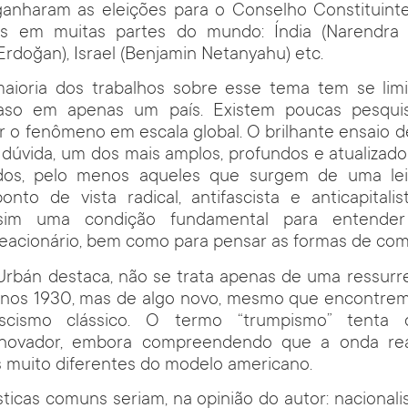
ganharam as eleições para o Conselho Constituint
s em muitas partes do mundo: Índia (Narendra M
Erdoğan), Israel (Benjamin Netanyahu) etc.
maioria dos trabalhos sobre esse tema tem se limit
aso em apenas um país. Existem poucas pesquis
 o fenômeno em escala global. O brilhante ensaio 
dúvida, um dos mais amplos, profundos e atualizado
dos, pelo menos aqueles que surgem de uma leit
ponto de vista radical, antifascista e anticapita
 sim uma condição fundamental para entende
reacionário, bem como para pensar as formas de com
rbán destaca, não se trata apenas de uma ressurre
anos 1930, mas de algo novo, mesmo que encontrem
scismo clássico. O termo “trumpismo” tenta 
novador, embora compreendendo que a onda rea
 muito diferentes do modelo americano.
sticas comuns seriam, na opinião do autor: nacionalis