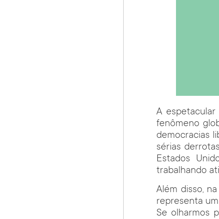
A espetacular
fenômeno globa
democracias li
sérias derrota
Estados Unid
trabalhando at
Além disso, na 
representa uma
Se olharmos p