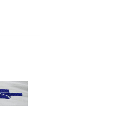
PT terá candidatos a governo estadu...
PT
Partido oficializa 12 candidaturas a governador e..