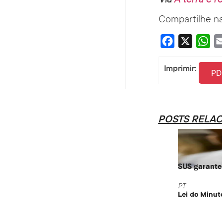
Via
A terra é 
Compartilhe na
Facebook
X
Wha
Imprimir:
PD
POSTS RELA
SUS garante 
PT
Lei do Minut