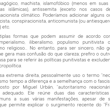
agógico, machista, islamofóbico (menos em suas
tas islâmicas), antissemita (exceto nos casos 
gacionista climático. Poderíamos adicionar alguns ou
cista, conspiracionista, anticomunista (ou antiesque
 etc.
tiplas formas que podem assumir de acordo co
imperialismo, iliberalismo, populismo punitivista 
mo religioso… No entanto, para ser sincero, não 
ue gera mais confusão do que clareza; prefiro o out
a para se referir às políticas punitivistas e exclud
ropolítica
.
ssa extrema direita, pessoalmente uso o termo “ne
smo tempo a diferença e a semelhança com o fascis
osto por Miguel Urbán, “autoritarismo reacionár
 adequado. Ele reúne duas das características
muns a suas várias manifestações, apesar de s
 que permite explicar o surgimento recente do “Fr