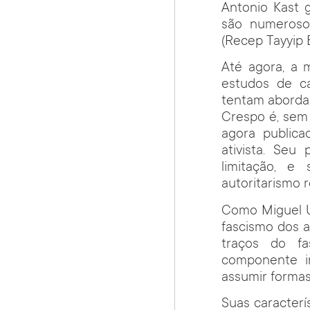
Antonio Kast 
são numeroso
(Recep Tayyip 
Até agora, a 
estudos de c
tentam abordar
Crespo é, sem 
agora publica
ativista. Seu 
limitação, e
autoritarismo 
Como Miguel U
fascismo dos 
traços do fa
componente i
assumir formas
Suas caracterí