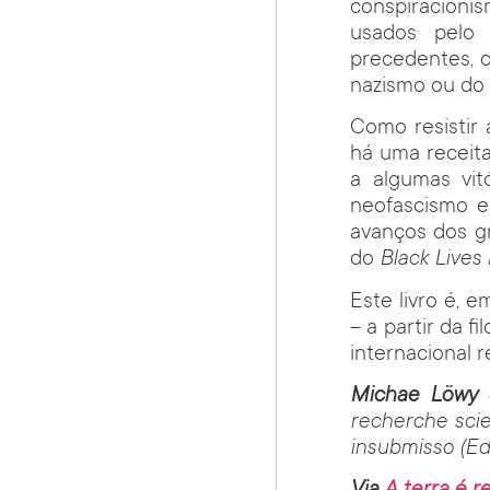
conspiracion
usados pelo
precedentes, c
nazismo ou do 
Como resistir
há uma receita
a algumas vi
neofascismo e
avanços dos g
do
Black Lives
Este livro é, 
– a partir da f
internacional r
Michae Löwy
é
recherche scie
insubmisso (Ed