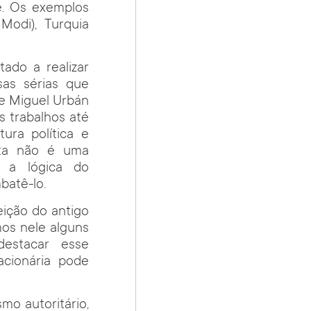
e. Os exemplos
odi), Turquia
ado a realizar
as sérias que
de Miguel Urbán
s trabalhos até
ura política e
lista não é uma
r a lógica do
batê-lo.
ição do antigo
os nele alguns
destacar esse
cionária pode
mo autoritário,