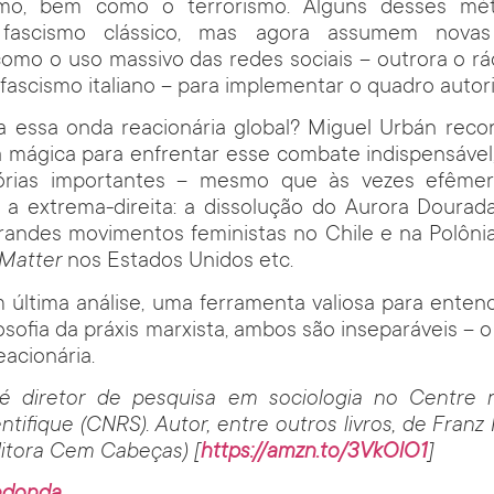
ismo, bem como o terrorismo. Alguns desses mé
 fascismo clássico, mas agora assumem novas
omo o uso massivo das redes sociais – outrora o rá
fascismo italiano – para implementar o quadro autori
 a essa onda reacionária global? Miguel Urbán rec
 mágica para enfrentar esse combate indispensável
tórias importantes – mesmo que às vezes efêmer
 a extrema-direita: a dissolução do Aurora Dourada
randes movimentos feministas no Chile e na Polônia
 Matter
nos Estados Unidos etc.
em última análise, uma ferramenta valiosa para ente
ilosofia da práxis marxista, ambos são inseparáveis –
eacionária.
 diretor de pesquisa em sociologia no Centre n
ntifique (CNRS). Autor, entre outros livros, de Franz
itora Cem Cabeças) [
https://amzn.to/3VkOlO1
]