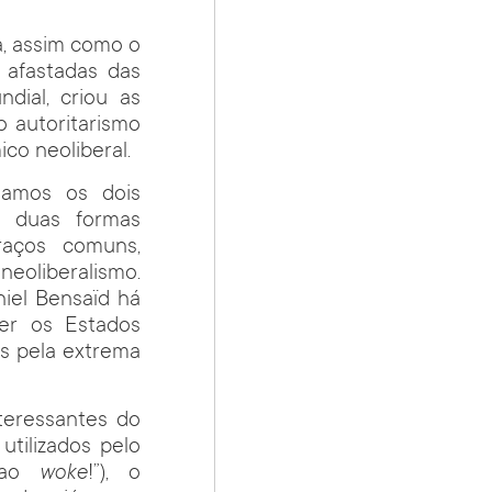
ta, assim como o
e afastadas das
dial, criou as
o autoritarismo
co neoliberal.
damos os dois
 duas formas
traços comuns,
eoliberalismo.
iel Bensaïd há
cer os Estados
os pela extrema
teressantes do
tilizados pelo
e ao
woke
!”), o