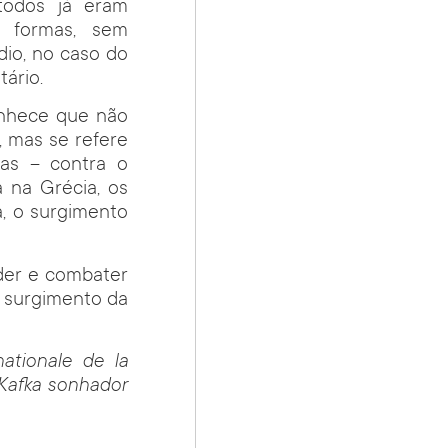
todos já eram
 formas, sem
dio, no caso do
tário.
onhece que não
, mas se refere
as – contra o
 na Grécia, os
, o surgimento
nder e combater
 o surgimento da
ationale de la
 Kafka sonhador