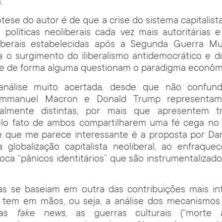
.
ótese do autor é de que a crise do sistema capitalis
políticas neoliberais cada vez mais autoritárias 
iberais estabelecidas após a Segunda Guerra Mun
 o surgimento do iliberalismo antidemocrático e d
ue de forma alguma questionam o paradigma econômi
análise muito acertada, desde que não confun
Emmanuel Macron e Donald Trump representam
icalmente distintas, por mais que apresentem 
o fato de ambos compartilharem uma fé cega no n
e que me parece interessante é a proposta por Dan
a globalização capitalista neoliberal, ao enfraque
voca “pânicos identitários” que são instrumentalizad
as se baseiam em outra das contribuições mais in
ê tem em mãos, ou seja, a análise dos mecanismos u
: as
fake news
, as guerras culturais (“mort