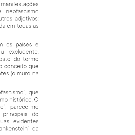
 manifestações
de neofascismo
tros adjetivos:
rda em todas as
m os países e
ou excludente,
gosto do termo
ro conceito que
entes (o muro na
ofascismo”, que
mo histórico. O
io”, parece-me
 principais do
uas evidentes
ankenstein” da