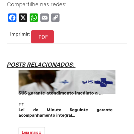
Compartilhe nas redes:
Facebook
X
WhatsApp
Email
Copy
Link
Imprimir:
PDF
POSTS RELACIONADOS:
SUS garante atendimento imediato a ...
PT te
PT
PT
Lei do Minuto Seguinte garante
Part
acompanhamento integral...
govern
Leia mais »
Leia 