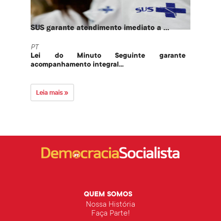
SUS garante atendimento imediato a ...
PT te
PT
PT
Lei do Minuto Seguinte garante
Part
acompanhamento integral...
govern
Leia mais »
Leia 
QUEM SOMOS
Nossa História
Faça Parte!