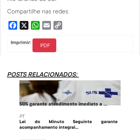
Compartilhe nas redes:
Facebook
X
WhatsApp
Email
Copy
Link
Imprimir:
PDF
POSTS RELACIONADOS:
SUS garante atendimento imediato a ...
PT te
PT
PT
Lei do Minuto Seguinte garante
Part
acompanhamento integral...
govern