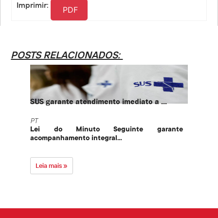
Imprimir:
PDF
POSTS RELACIONADOS:
SUS garante atendimento imediato a ...
PT te
PT
PT
Lei do Minuto Seguinte garante
Part
acompanhamento integral...
govern
Leia mais »
Leia 