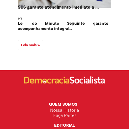
SUS garante atendimento imediato a ...
PT te
PT
PT
Lei do Minuto Seguinte garante
Part
acompanhamento integral...
govern
Leia mais »
Leia 
QUEM SOMOS
Nossa História
Faça Parte!
EDITORIAL