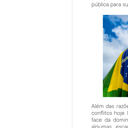
pública para s
Além das razõ
conflitos hoje
face da domin
algumas esca