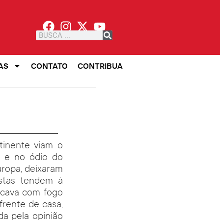
AS
CONTATO
CONTRIBUA
tinente viam o
o e no ódio do
uropa, deixaram
istas tendem à
incava com fogo
frente de casa,
da pela opinião