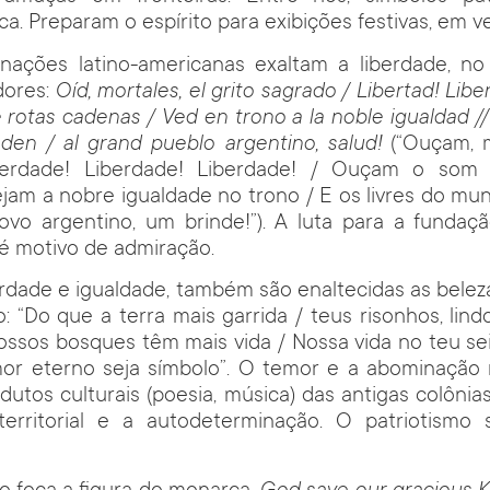
a. Preparam o espírito para exibições festivas, em v
nações latino-americanas exaltam a liberdade, no
dores:
Oíd, mortales, el grito sagrado / Libertad! Liber
 rotas cadenas / Ved en trono a la noble igualdad // 
en / al grand pueblo argentino, salud!
(“Ouçam, m
berdade! Liberdade! Liberdade! / Ouçam o som 
ejam a nobre igualdade no trono / E os livres do m
ovo argentino, um brinde!”). A luta para a fundaçã
é motivo de admiração.
erdade e igualdade, também são enaltecidas as belez
o: “Do que a terra mais garrida / teus risonhos, li
Nossos bosques têm mais vida / Nossa vida no teu s
 amor eterno seja símbolo”. O temor e a abominaçã
odutos culturais (poesia, música) das antigas colônia
territorial e a autodeterminação. O patriotismo s