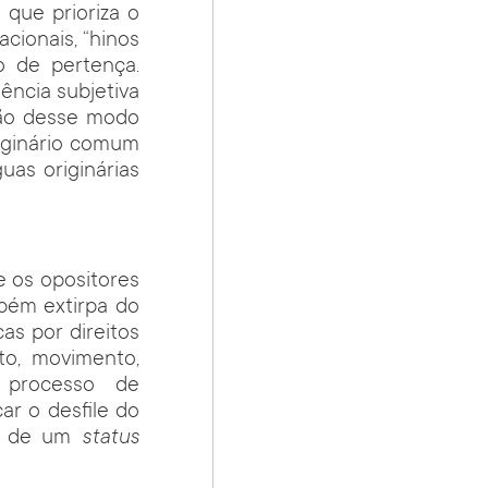
a que prioriza o
cionais, “hinos
o de pertença.
ência subjetiva
ção desse modo
maginário comum
uas originárias
e os opositores
bém extirpa do
as por direitos
ato, movimento,
o processo de
car o desfile do
rol de um
status