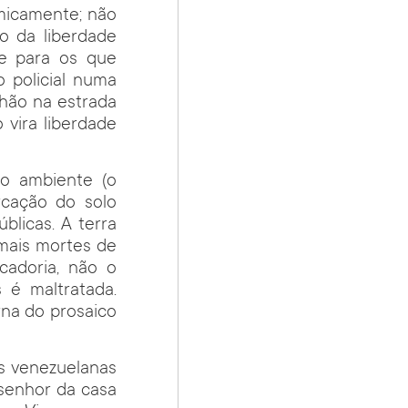
micamente; não
o da liberdade
te para os que
 policial numa
nhão na estrada
 vira liberdade
io ambiente (o
rcação do solo
blicas. A terra
ais mortes de
adoria, não o
 é maltratada.
rna do prosaico
s venezuelanas
 senhor da casa