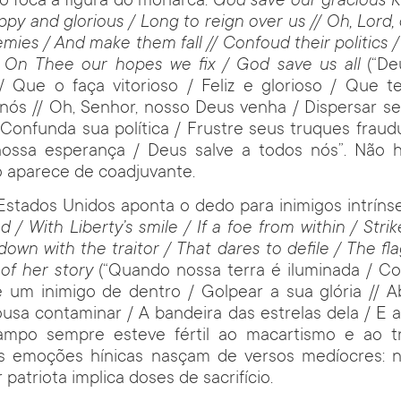
co foca a figura do monarca.
God save our gracious K
ppy and glorious / Long to reign over us // Oh, Lord,
mies / And make them fall // Confoud their politics /
 / On Thee our hopes we fix / God save us all
(“De
/ Que o faça vitorioso / Feliz e glorioso / Que 
nós // Oh, Senhor, nosso Deus venha / Dispersar se
// Confunda sua política / Frustre seus truques fraud
ossa esperança / Deus salve a todos nós”. Não h
 aparece de coadjuvante.
Estados Unidos aponta o dedo para inimigos intríns
ed / With Liberty’s smile / If a foe from within / Stri
down with the traitor / That dares to defile / The fla
of her story
(“Quando nossa terra é iluminada / Co
 um inimigo de dentro / Golpear a sua glória // A
ousa contaminar / A bandeira das estrelas dela / E 
 campo sempre esteve fértil ao macartismo e ao 
s emoções hínicas nasçam de versos medíocres: n
r patriota implica doses de sacrifício.