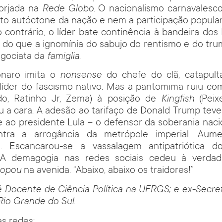
forjada na
Rede Globo
. O nacionalismo carnavalesc
to autóctone da nação e nem a participação popul
 contrário, o líder bate continência à bandeira dos 
 do que a ignomínia do sabujo do rentismo e do tr
negociata da
famiglia
.
onaro imita o
nonsense
do chefe do clã, catapul
líder do fascismo nativo. Mas a pantomima ruiu co
iado, Ratinho Jr, Zema) à posição de
Kingfish
(Peixe
 a cara. A adesão ao tarifaço de Donald Trump teve 
de ao presidente Lula – o defensor da soberania naci
tra a arrogância da metrópole imperial. Aum
. Escancarou-se a vassalagem antipatriótica d
ta. A demagogia nas redes sociais cedeu à verda
lopou
na avenida. “Abaixo, abaixo os traidores!”
é Docente de Ciência Política na UFRGS; e ex-Secre
Rio Grande do Sul.
s redes: