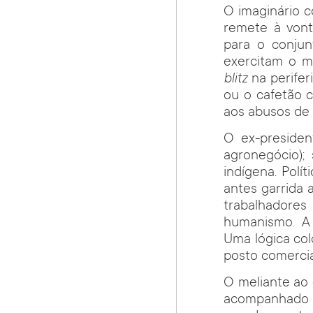
O imaginário 
remete à vont
para o conjun
exercitam o m
blitz
na perifer
ou o cafetão c
aos abusos de 
O ex-presiden
agronegócio);
indígena. Polí
antes garrida 
trabalhadores
humanismo. A 
Uma lógica col
posto comercia
O meliante ao
acompanhado de