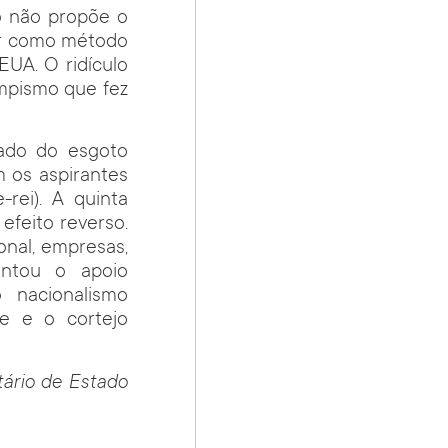
o não propõe o
ar como método
EUA. O ridículo
umpismo que fez
tado do esgoto
m os aspirantes
-rei). A quinta
efeito reverso.
onal, empresas,
entou o apoio
o nacionalismo
de e o cortejo
tário de Estado