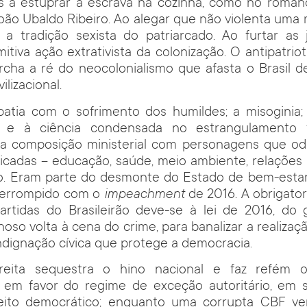
s a estuprar a escrava na cozinha, como no roma
João Ubaldo Ribeiro. Ao alegar que não violenta uma
a a tradição sexista do patriarcado. Ao furtar as
mitiva ação extrativista da colonização. O antipatrio
rcha a ré do neocolonialismo que afasta o Brasil d
lizacional.
patia com o sofrimento dos humildes; a misoginia;
 e à ciência condensada no estrangulamento f
; a composição ministerial com personagens que od
icadas – educação, saúde, meio ambiente, relações 
. Eram parte do desmonte do Estado de bem-estar s
terrompido com o
impeachment
de 2016. A obrigato
artidas do Brasileirão deve-se à lei de 2016, do g
noso volta à cena do crime, para banalizar a realizaç
indignação cívica que protege a democracia.
reita sequestra o hino nacional e faz refém 
 em favor do regime de exceção autoritário, em s
eito democrático; enquanto uma corrupta CBF v