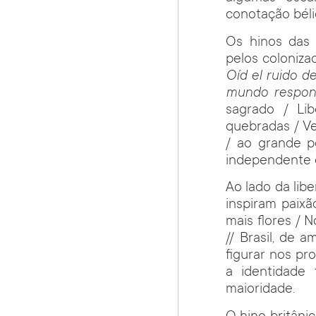
conotação bélic
Os hinos das 
pelos coloniza
Oíd el ruido de
mundo respond
sagrado / Li
quebradas / V
/ ao grande p
independente 
Ao lado da lib
inspiram paixã
mais flores / 
// Brasil, de
figurar nos pr
a identidade 
maioridade.