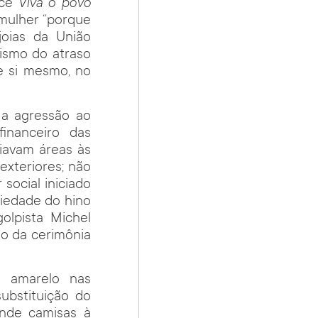
nce
Viva o povo
 mulher “porque
 joias da União
tismo do atraso
e si mesmo, no
 a agressão ao
inanceiro das
iavam áreas às
exteriores; não
ocial iniciado
riedade do hino
olpista Michel
ão da cerimônia
o amarelo nas
ubstituição do
ende camisas à