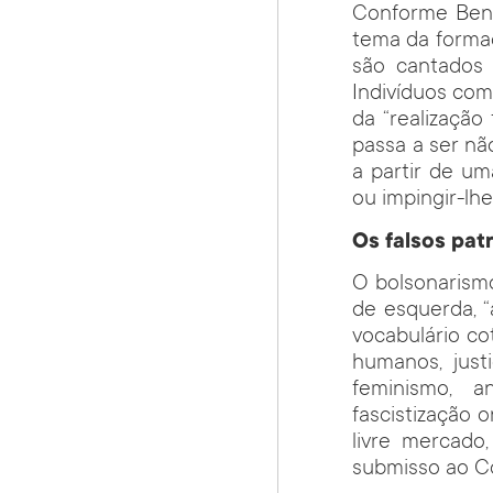
Conforme Ben
tema da formaç
são cantados 
Indivíduos com
da “realizaçã
passa a ser nã
a partir de um
ou impingir-lhe
Os falsos pat
O bolsonarismo
de esquerda, 
vocabulário co
humanos, justi
feminismo, a
fascistização o
livre mercado
submisso ao C