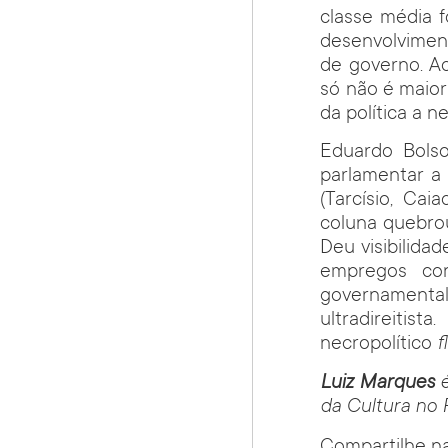
classe média 
desenvolvimen
de governo. Ao
só não é maior
da política a 
Eduardo Bols
parlamentar a 
(Tarcísio, Ca
coluna quebrou
Deu visibilida
empregos con
governamental
ultradireitis
necropolítico
f
Luiz Marques
da Cultura no 
Compartilhe na