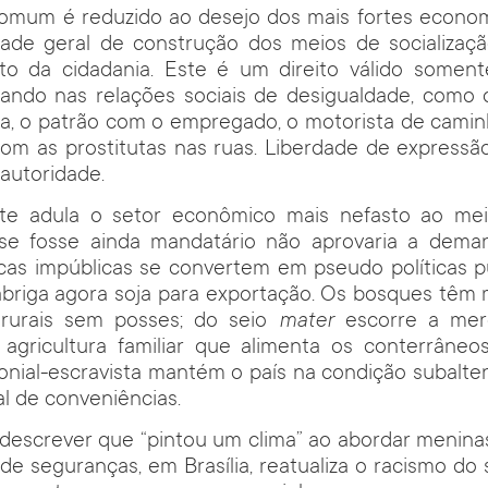
comum é reduzido ao desejo dos mais fortes econo
ade geral de construção dos meios de socializaçã
to da cidadania. Este é um direito válido somen
ando nas relações sociais de desigualdade, como o
ia, o patrão com o empregado, o motorista de cami
om as prostitutas nas ruas. Liberdade de expressão
autoridade.
te adula o setor econômico mais nefasto ao me
 se fosse ainda mandatário não aprovaria a dema
ticas impúblicas se convertem em pseudo políticas pú
abriga agora soja para exportação
.
Os bosques têm m
 rurais sem posses; do seio
mater
escorre a merc
agricultura familiar que alimenta os conterrâneos
onial-escravista mantém o país na condição subalte
l de conveniências.
 descrever que “pintou um clima” ao abordar menina
 seguranças, em Brasília, reatualiza o racismo do