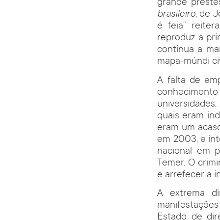
grande preste
brasileiro
, de 
é feia” reiter
reproduz a pri
continua a ma
mapa-múndi civi
A falta de em
conhecimento
universidades
quais eram ind
eram um acaso
em 2003, e in
nacional em p
Temer. O crimi
e arrefecer a 
A extrema di
manifestações
Estado de dir