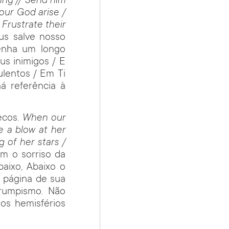
ing // Send him
 our God arise /
 Frustrate their
us salve nosso
tenha um longo
us inimigos / E
ulentos / Em Ti
á referência à
ecos.
When our
ke a blow at her
g of her stars /
m o sorriso da
baixo, Abaixo o
a página de sua
trumpismo. Não
os hemisférios