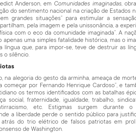
edict Anderson, em
Comunidades imaginadas
, obr
ão do sentimento nacional na criação de Estados na
em grandes situações” para estimular a sensaçã
partilham, pela imagem e pela unissonância, a experi
o física com o eco da comunidade imaginada”. A na
o apenas uma simples fatalidade histórica, mas o i
a língua que, para impor-se, teve de destruir as líng
s o silêncio.
riotas
, na alegoria do gesto da arminha, ameaça de mort
“a começar por Fernando Henrique Cardoso”, e tam
tidiano os termos identificados com as batalhas épic
ça social, fraternidade, igualdade, trabalho, sindic
ntirracismo, etc. Estigmas surgem durante 
nde a liberdade perde o sentido público para justifi
, atrás do trio elétrico de falsos patriotas em p
onsenso de Washington.