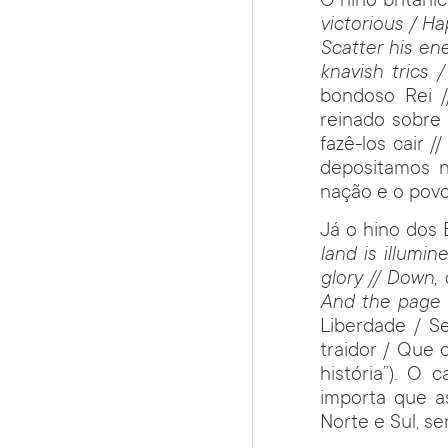
O hino britâni
victorious / Ha
Scatter his ene
knavish trics
bondoso Rei /
reinado sobre 
fazê-los cair 
depositamos n
nação e o povo
Já o hino dos 
land is illumin
glory // Down, 
And the page 
Liberdade / Se
traidor / Que 
história”). O
importa que a
Norte e Sul, se