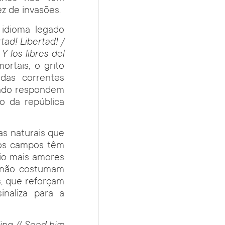
ez de invasões.
 idioma legado
tad! Libertad! /
Y los libres del
ortais, o grito
das correntes
undo respondem
o da república
as naturais que
ndos campos têm
eio mais amores
o não costumam
s, que reforçam
inaliza para a