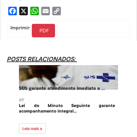
Facebook
X
WhatsApp
Email
Copy
Link
Imprimir:
PDF
POSTS RELACIONADOS:
SUS garante atendimento imediato a ...
PT te
PT
PT
Lei do Minuto Seguinte garante
Part
acompanhamento integral...
govern
Leia mais »
Leia 