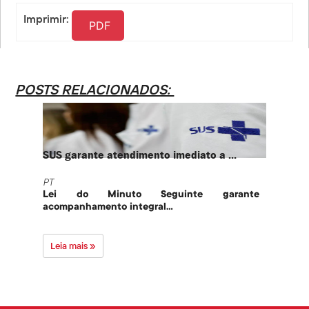
Link
Imprimir:
PDF
POSTS RELACIONADOS:
SUS garante atendimento imediato a ...
PT te
PT
PT
Lei do Minuto Seguinte garante
Part
acompanhamento integral...
govern
Leia mais »
Leia 