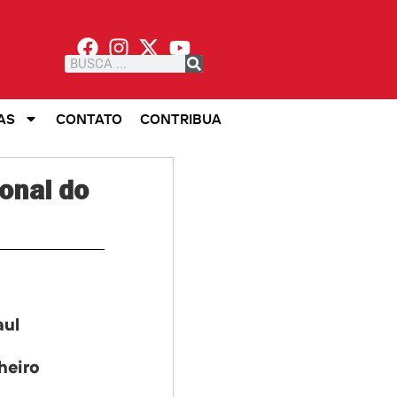
AS
CONTATO
CONTRIBUA
onal do
aul
heiro