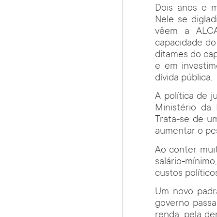
Dois anos e m
Nele se digla
vêem a ALCA 
capacidade do
ditames do cap
e em investim
dívida pública.
A política de 
Ministério da
Trata-se de um
aumentar o pes
Ao conter muit
salário-mínim
custos político
Um novo padr
governo passam
renda; pela d