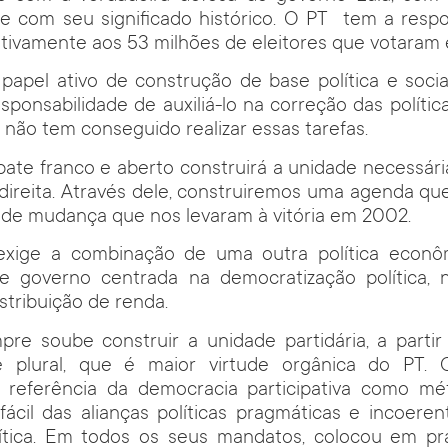
 e com seu significado histórico. O PT tem a respo
tivamente aos 53 milhões de eleitores que votaram 
papel ativo de construção de base política e socia
sponsabilidade de auxiliá-lo na correção das polític
o não tem conseguido realizar essas tarefas.
te franco e aberto construirá a unidade necessári
direita. Através dele, construiremos uma agenda q
de mudança que nos levaram à vitória em 2002.
exige a combinação de uma outra política econ
de governo centrada na democratização política, n
stribuição de renda.
pre soube construir a unidade partidária, a parti
 plural, que é maior virtude orgânica do PT. 
 referência da democracia participativa como m
 fácil das alianças políticas pragmáticas e incoer
lítica. Em todos os seus mandatos, colocou em prát