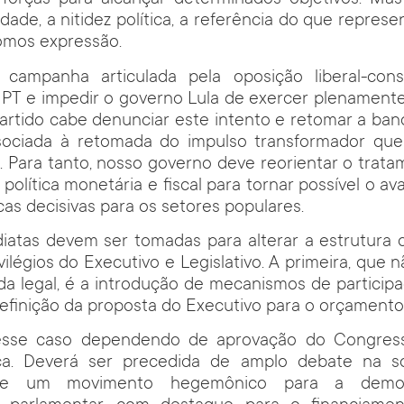
 forças para alcançar determinados objetivos. M
idade, a nitidez política, a referência do que repres
somos expressão.
campanha articulada pela oposição liberal-cons
o PT e impedir o governo Lula de exercer plenament
rtido cabe denunciar este intento e retomar a band
associada à retomada do impulso transformador qu
 Para tanto, nosso governo deve reorientar o trata
 política monetária e fiscal para tornar possível o av
cas decisivas para os setores populares.
ediatas devem ser tomadas para alterar a estrutura
vilégios do Executivo e Legislativo. A primeira, que
a legal, é a introdução de mecanismos de particip
efinição da proposta do Executivo para o orçamento
esse caso dependendo de aprovação do Congresso
ica. Deverá ser precedida de amplo debate na 
de um movimento hegemônico para a democ