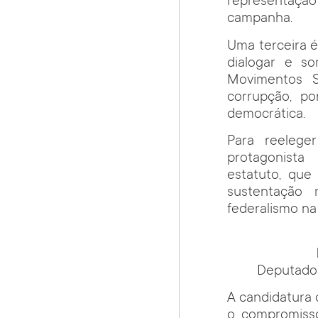
representaçã
campanha.
Uma terceira é 
dialogar e s
Movimentos S
corrupção, po
democrática.
Para reelege
protagonista 
estatuto, que
sustentação m
federalismo na
Deputado 
A candidatura 
o compromisso