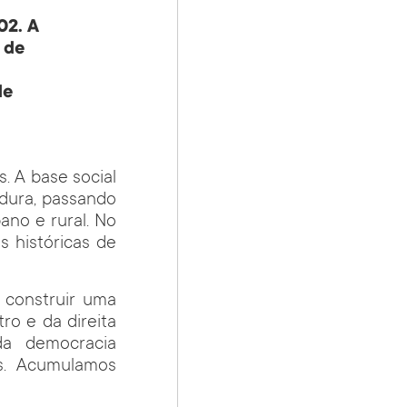
02. A
 de
de
. A base social
adura, passando
no e rural. No
es históricas de
i construir uma
ro e da direita
da democracia
os. Acumulamos