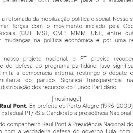
o parlamentar, com destaque para o financiamen
a retomada da mobilização política e social. Nesse s
omar forças com o movimento iniciado pela Co
ociais (CUT, MST, CMP, MMM, UNE, entre out
r mudanças na política econômica e por uma re
r nosso projeto nacional, o PT precisa recupe
e de defesa do programa partidário. Isso significa
 limita a democracia interna, restringe o debate
ilitante do partido. Significa transparência 
 distribuição dos recursos do Fundo Partidário.
{mosimage}
Raul Pont.
Ex-prefeito de Porto Alegre (1996-2000)
Estadual PT/RS e Candidato a presidência Nacional 
do companheiro Raul Pont à Presidência Nacional d
 com a verdadeira defesa do governo Lula, com 