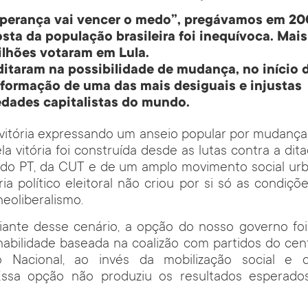
sperança vai vencer o medo”, pregávamos em 20
sta da população brasileira foi inequívoca. Mais
ilhões votaram em Lula.
ditaram na possibilidade de mudança, no início 
sformação de uma das mais desiguais e injustas
edades capitalistas do mundo.
vitória expressando um anseio popular por mudanças
la vitória foi construída desde as lutas contra a dit
 do PT, da CUT e de um amplo movimento social urba
ria político eleitoral não criou por si só as condiçõ
eoliberalismo.
diante desse cenário, a opção do nosso governo fo
abilidade baseada na coalizão com partidos do cent
 Nacional, ao invés da mobilização social e 
. Essa opção não produziu os resultados esperad