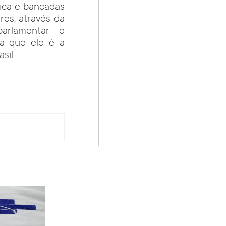
tica e bancadas
es, através da
parlamentar e
tra que ele é a
sil.
PT terá candidatos a governo estadu...