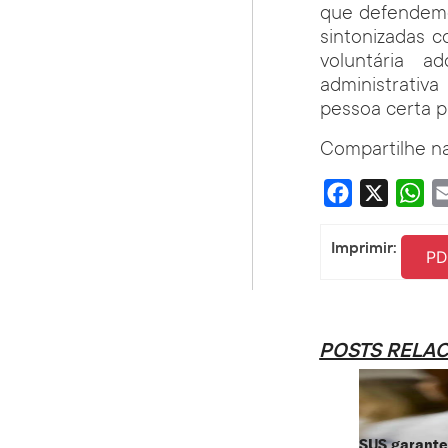
que defendemos
sintonizadas 
voluntária a
administrativa
pessoa certa pa
Compartilhe na
Facebook
X
Wha
Imprimir:
PD
POSTS RELA
SUS garante 