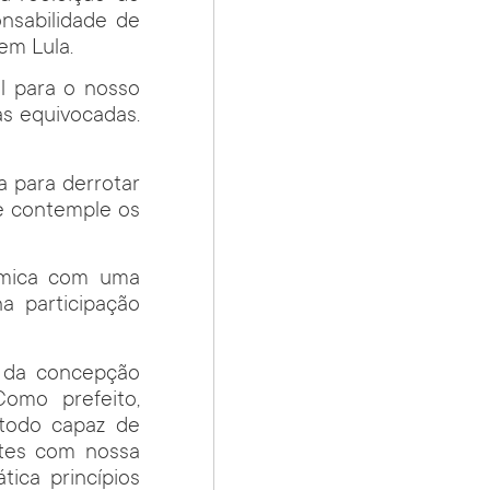
nsabilidade de
em Lula.
l para o nosso
as equivocadas.
a para derrotar
ue contemple os
ômica com uma
a participação
r da concepção
Como prefeito,
étodo capaz de
entes com nossa
ica princípios