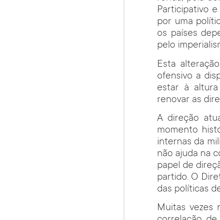
Participativo e
por uma políti
os países dep
pelo imperialis
Esta alteraçã
ofensivo a di
estar à altur
renovar as dir
A direção atu
momento histó
internas da mi
não ajuda na c
papel de direç
partido. O Dir
das políticas d
Muitas vezes 