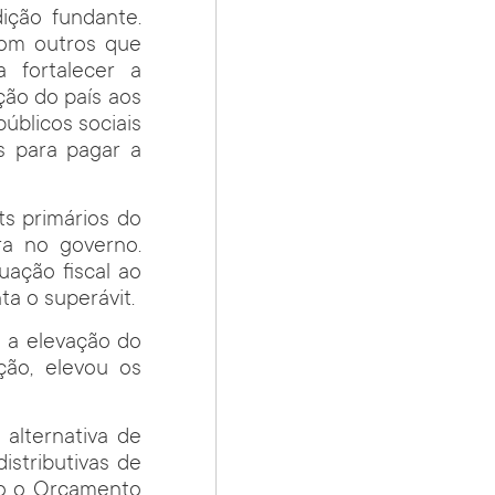
ição fundante.
com outros que
 fortalecer a
ão do país aos
úblicos sociais
s para pagar a
ts primários do
ra no governo.
uação fiscal ao
a o superávit.
e a elevação do
ção, elevou os
lternativa de
istributivas de
mo o Orçamento