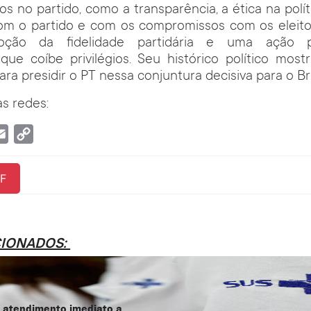
 no partido, como a transparência, a ética na polí
com o partido e com os compromissos com os eleitor
doção da fidelidade partidária e uma ação 
 que coíbe privilégios. Seu histórico político mos
ra presidir o PT nessa conjuntura decisiva para o Bra
s redes:
tsApp
Email
Copy
Link
F
CIONADOS:
atendimento imediato a ...