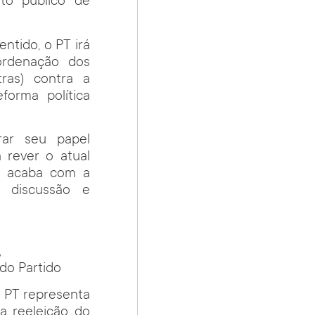
to público de
entido, o PT irá
ordenação dos
ras) contra a
forma política
rar seu papel
 rever o atual
 e acaba com a
na discussão e
,
do Partido
o PT representa
a reeleição do