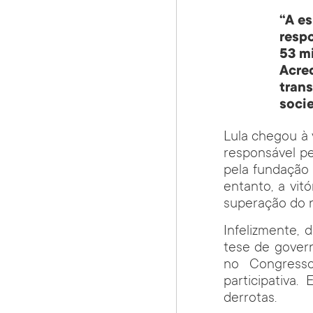
“A e
respo
53 m
Acre
tran
soci
Lula chegou à 
responsável pe
pela fundação
entanto, a vitó
superação do n
Infelizmente, 
tese de govern
no Congresso
participativa
derrotas.