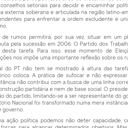
 conselhos setoriais para decidir e encaminhar polít
ca externa soberana e articulada na região latino-
endentes para enfrentar a ordem excludente e unil
mo.
o de rumos permitirá, por sua vez, situar em um 
sputa pela sucessão em 2006. O Partido dos Trabalh
a desta tarefa. Para isso, esse momento de Eleiç
eções nos impõe uma importante reflexão sobre os r
al do PT não tem se mostrado à altura das taref
rico coloca. A prática de sufocar e não expressar
litância não contribui com a busca de uma linha corr
onstrução partidária e nem de base social. O presid
ão do partido, limitando-se a ser representante do g
etório Nacional foi transformado numa mera instânci
e governo.
na ação política podemos não deter capacidade, 