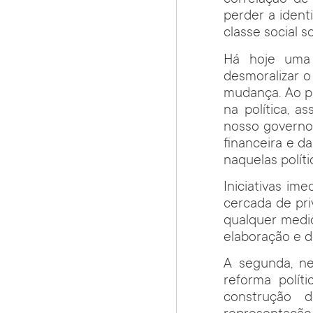
correlação de
perder a ident
classe social 
Há hoje uma 
desmoralizar 
mudança. Ao pa
na política, 
nosso governo.
financeira e da
naquelas políti
Iniciativas im
cercada de pri
qualquer medid
elaboração e d
A segunda, n
reforma polít
construção 