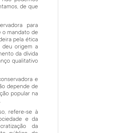
as não podemos
entamos, de que
ervadora para
e o mandato de
eira pela ética
e deu origem a
mento da dívida
anço qualitativo
 conservadora e
 não depende de
ação popular na
.
, refere-se à
sociedade e da
ratização da