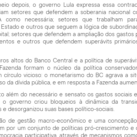
eio depois, o governo Lula expressa essa contrad
diam setores que defendem a soberania nacional 
como necessária; setores que trabalham para
 Estado e outros que seguem a lógica de subordinaç
ital; setores que defendem a ampliação dos gastos p
entos e outros que defendem superávits primário
juros altos do Banco Central e a política de superávi
 Fazenda formam o núcleo da política conservado
 círculo vicioso: o monetarismo do BC agrava a sit
o da dívida pública, e em resposta a Fazenda aument
o além do necessário e sensato os gastos sociais 
o, o governo criou bloqueios à dinâmica da transi
s e desorganizou suas bases político-sociais.
ão de gestão macro-econômico e uma concepção a
 por um conjunto de políticas pró-crescimento e d
emocracia participativa, através de mecanismos co