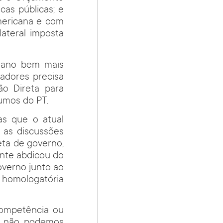
icas públicas; e
americana e com
ateral imposta
plano bem mais
adores precisa
ão Direta para
umos do PT.
as que o atual
 as discussões
eta de governo,
ente abdicou do
overno junto ao
a homologatória
competência ou