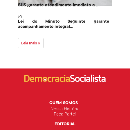
SUS garante atendimento imediato a ...
PT te
PT
PT
Lei do Minuto Seguinte garante
Part
acompanhamento integral...
govern
Leia mais »
Leia 
QUEM SOMOS
Nossa História
Faça Parte!
EDITORIAL