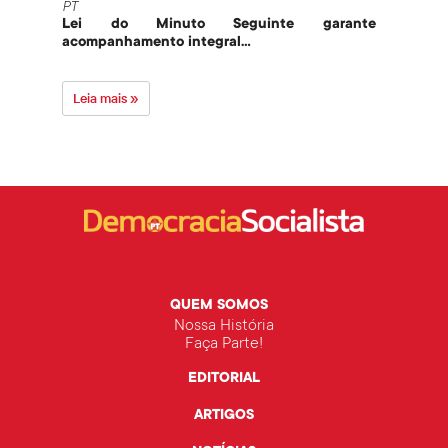
PT
PT
Lei do Minuto Seguinte garante
Part
acompanhamento integral...
govern
Leia mais »
Leia 
QUEM SOMOS
Nossa História
Faça Parte!
EDITORIAL
ARTIGOS