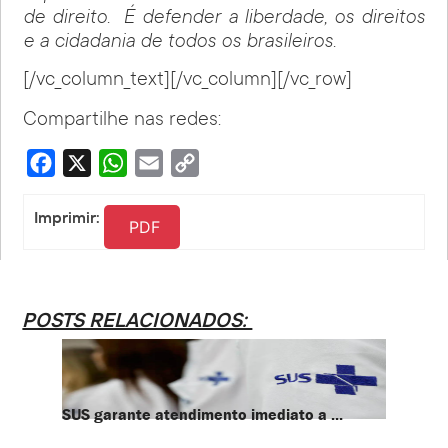
de direito. É defender a liberdade, os direitos
e a cidadania de todos os brasileiros.
[/vc_column_text][/vc_column][/vc_row]
Compartilhe nas redes:
Facebook
X
WhatsApp
Email
Copy
Link
Imprimir:
PDF
POSTS RELACIONADOS:
SUS garante atendimento imediato a ...
PT te