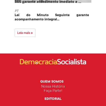
SUS garante atendimento imediato a ...
PT te
PT
PT
Lei do Minuto Seguinte garante
Part
acompanhamento integral...
govern
Leia mais »
Leia 
QUEM SOMOS
Nossa História
Faça Parte!
EDITORIAL