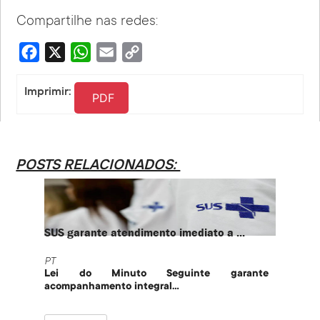
Compartilhe nas redes:
Facebook
X
WhatsApp
Email
Copy
Link
Imprimir:
PDF
POSTS RELACIONADOS:
SUS garante atendimento imediato a ...
PT te
PT
PT
Lei do Minuto Seguinte garante
Part
acompanhamento integral...
govern