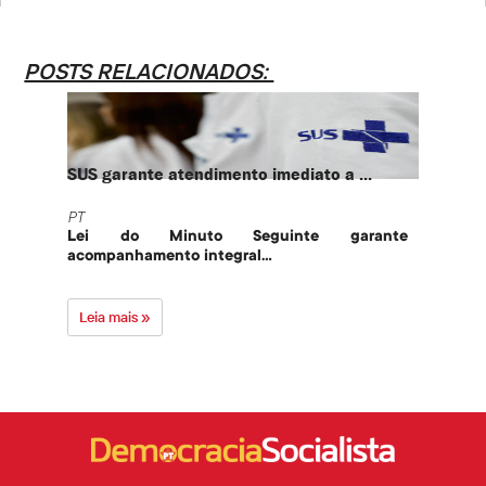
POSTS RELACIONADOS:
SUS garante atendimento imediato a ...
PT te
PT
PT
Lei do Minuto Seguinte garante
Part
acompanhamento integral...
govern
Leia mais »
Leia 