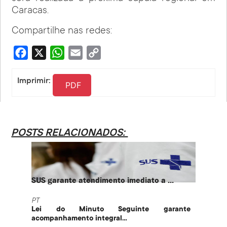
Caracas.
Compartilhe nas redes:
Facebook
X
WhatsApp
Email
Copy
Link
Imprimir:
PDF
POSTS RELACIONADOS:
SUS garante atendimento imediato a ...
PT te
PT
PT
Lei do Minuto Seguinte garante
Part
acompanhamento integral...
govern