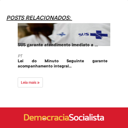
POSTS RELACIONADOS:
SUS garante atendimento imediato a ...
PT te
PT
PT
Lei do Minuto Seguinte garante
Part
acompanhamento integral...
govern
Leia mais »
Leia 