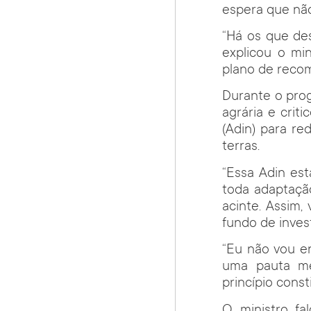
espera que não
“Há os que de
explicou o mi
plano de reco
Durante o pro
agrária e crit
(Adin) para r
terras.
“Essa Adin es
toda adaptaçã
acinte. Assim
fundo de inves
“Eu não vou e
uma pauta me
princípio const
O ministro fa