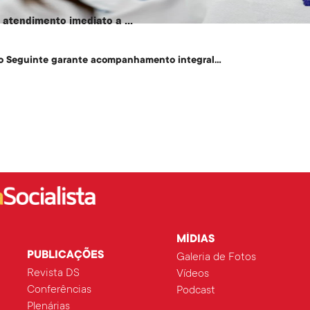
atendimento imediato a ...
o Seguinte garante acompanhamento integral...
MÍDIAS
PUBLICAÇÕES
Galeria de Fotos
Revista DS
Vídeos
Conferências
Podcast
Plenárias