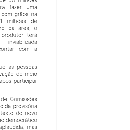
 de 30 milhões
ara fazer uma
a com grãos na
51 milhões de
ho da área, o
produtor terá
iabilizada
contar com a
ue as pessoas
vação do meio
pós participar
a de Comissões
ida provisória
 texto do novo
sso democrático
aplaudida, mas