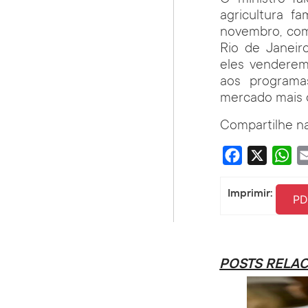
agricultura f
novembro, com 
Rio de Janeir
eles venderem
aos programa
mercado mais c
Compartilhe na
Facebook
X
Wha
Imprimir:
PD
POSTS RELA