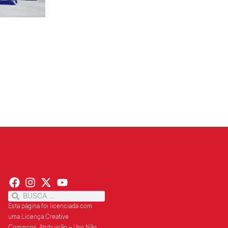
PT terá candidatos a governo estadu...
PT
Partido oficializa 12 candidaturas a governador e..
Leia mais »
Esta página foi licenciada com
uma Licença Creative
Commons.
Atribuição – Uso Não