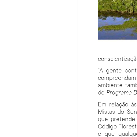
conscientizaçã
“A gente con
compreendam 
ambiente tamb
do
Programa Bo
Em relação às
Mistas do Sen
que pretende 
Código Florest
e que qualque