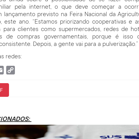
amiliar pela internet, o que deve começar a ocorr
lançamento previsto na Feira Nacional da Agricultu
o, este ano. “Estamos priorizando cooperativas e a
 para clientes como supermercados, redes de ho
s de compras governamentais, porque é isso qu
onsistente. Depois, a gente vai para a pulverização.”
s redes:
tsApp
Email
Copy
Link
F
CIONADOS: