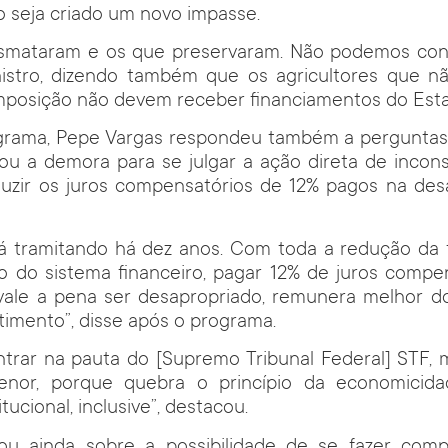
 seja criado um novo impasse.
smataram e os que preservaram. Não podemos config
nistro, dizendo também que os agricultores que n
mposição não devem receber financiamentos do Est
grama, Pepe Vargas respondeu também a perguntas
icou a demora para se julgar a ação direta de incons
eduzir os juros compensatórios de 12% pagos na des
tá tramitando há dez anos. Com toda a redução da t
o do sistema financeiro, pagar 12% de juros compe
, vale a pena ser desapropriado, remunera melhor d
timento”, disse após o programa.
ntrar na pauta do [Supremo Tribunal Federal] STF, 
nor, porque quebra o princípio da economicid
itucional, inclusive”, destacou.
lou ainda sobre a possibilidade de se fazer comp