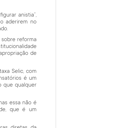
urar anistia”,
ão aderirem no
ado.
 sobre reforma
titucionalidade
apropriação de
axa Selic, com
nsatórios é um
o que qualquer
mas essa não é
ade, que é um
ras diretas da