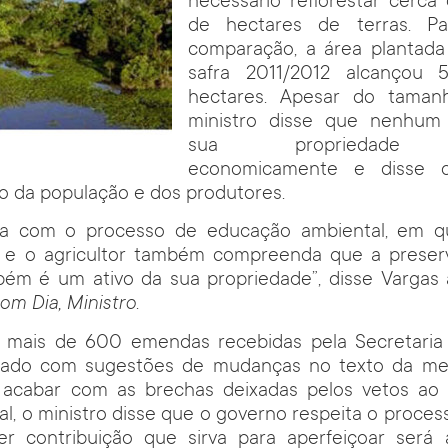
necessário reflorestar cerca
de hectares de terras. P
comparação, a área plantad
safra 2011/2012 alcançou 
hectares. Apesar do taman
ministro disse que nenhum 
sua propriedade inv
economicamente e disse 
o da população e dos produtores.
ta com o processo de educação ambiental, em q
e o agricultor também compreenda que a preser
ém é um ativo da sua propriedade”, disse Vargas a
m Dia, Ministro
.
 mais de 600 emendas recebidas pela Secretari
ado com sugestões de mudanças no texto da med
acabar com as brechas deixadas pelos vetos ao
al, o ministro disse que o governo respeita o proce
r contribuição que sirva para aperfeiçoar será 