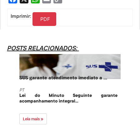
Link
Imprimir:
PDF
POSTS RELACIONADOS:
SUS garante atendimento imediato a ...
PT te
PT
PT
Lei do Minuto Seguinte garante
Part
acompanhamento integral...
govern
Leia mais »
Leia 