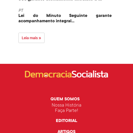
PT
PT
Lei do Minuto Seguinte garante
Part
acompanhamento integral...
govern
Leia mais »
Leia 
QUEM SOMOS
Nossa História
Faça Parte!
EDITORIAL
ARTIGOS