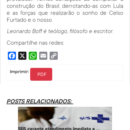
construção do Brasil, derrotando-as com Lula
e as forças que realizarão o sonho de Celso
Furtado e o nosso.
Leonardo Boff é teólogo, filósofo e escritor.
Compartilhe nas redes:
Facebook
X
WhatsApp
Email
Copy
Link
Imprimir:
PDF
POSTS RELACIONADOS:
SUS garante atendimento imediato a ...
PT te