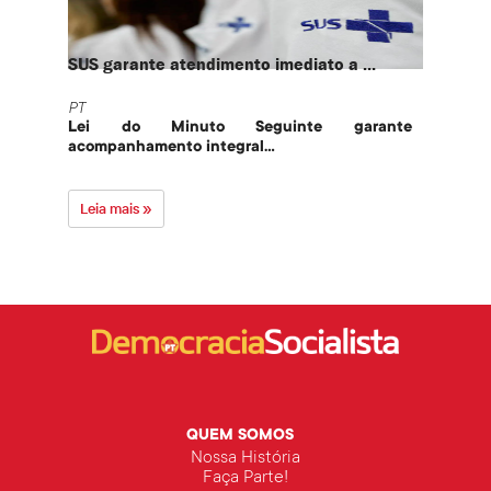
SUS garante atendimento imediato a ...
PT te
PT
PT
Lei do Minuto Seguinte garante
Part
acompanhamento integral...
govern
Leia mais »
Leia 
QUEM SOMOS
Nossa História
Faça Parte!