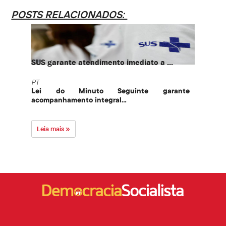
POSTS RELACIONADOS:
SUS garante atendimento imediato a ...
PT te
PT
PT
Lei do Minuto Seguinte garante
Part
acompanhamento integral...
govern
Leia mais »
Leia 