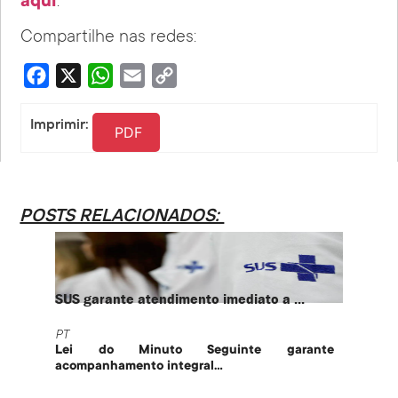
aqui
.
Compartilhe nas redes:
Facebook
X
WhatsApp
Email
Copy
Link
Imprimir:
PDF
POSTS RELACIONADOS:
SUS garante atendimento imediato a ...
PT te
PT
PT
Lei do Minuto Seguinte garante
Part
acompanhamento integral...
govern