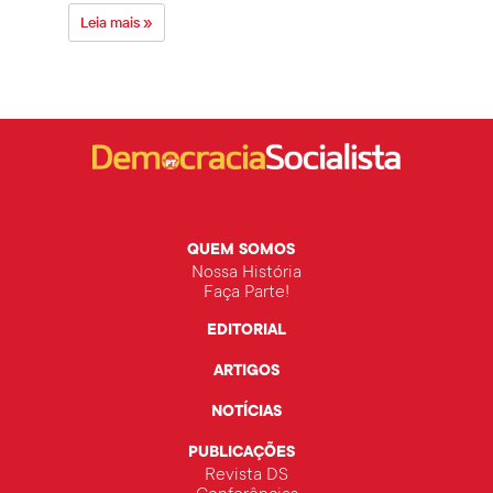
Leia mais »
Leia 
QUEM SOMOS
Nossa História
Faça Parte!
EDITORIAL
ARTIGOS
NOTÍCIAS
PUBLICAÇÕES
Revista DS