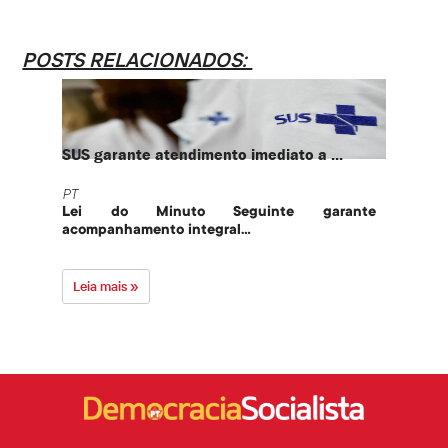
POSTS RELACIONADOS:
SUS garante atendimento imediato a ...
PT te
PT
PT
Lei do Minuto Seguinte garante
Part
acompanhamento integral...
govern
Leia mais »
Leia 