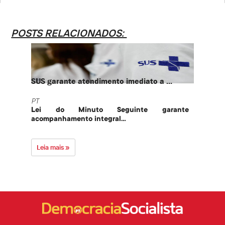
POSTS RELACIONADOS:
SUS garante atendimento imediato a ...
PT te
PT
PT
Lei do Minuto Seguinte garante
Part
acompanhamento integral...
govern
Leia mais »
Leia 