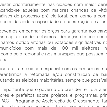
estir prioritariamente nas cidades com maior dens
stacando-se aquelas com maiores chances de vitór
nálises do processo pré-eleitoral, bem como a comp
, considerando a capacidade de construção de alian
, devemos empenhar esforços para garantirmos cand
das capitais onde tenhamos lideranças despontand
amos obtido vitórias ou votações significativas n
 municípios com mais de 100 mil eleitores; n
s como polo regional e nos municípios que possuem 
onal.
ainda ter um cuidado especial com os pequenos mun
garantirmos a retomada e/ou constituição de ba
sputando as eleições majoritárias, sempre que possível
é importante que o governo do presidente Lula, al
res e prefeitos sobre projetos e programas, pri
 PAC – Programa de Aceleração do Crescimento, t