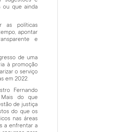
r sugestões e
s ou que ainda
 as políticas
empo, apontar
ransparente e
ngresso de uma
ria à promoção
arizar o serviço
nas em 2022.
stro Fernando
. Mais do que
stão de justiça
stos do que os
icos nas áreas
s a enfrentar a