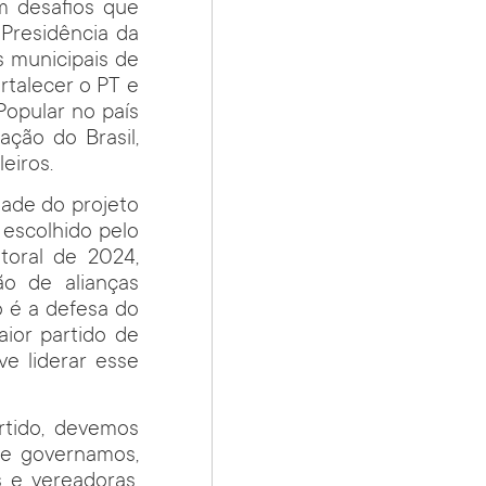
m desafios que
 Presidência da
s municipais de
rtalecer o PT e
Popular no país
ção do Brasil,
eiros.
dade do projeto
 escolhido pelo
toral de 2024,
ão de alianças
o é a defesa do
ior partido de
ve liderar esse
rtido, devemos
te governamos,
 e vereadoras,