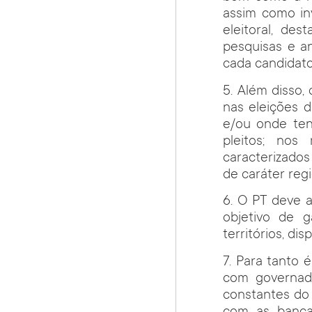
assim como inv
eleitoral, de
pesquisas e a
cada candidato
5. Além disso
nas eleições 
e/ou onde tenh
pleitos; nos
caracterizado
de caráter regi
6. O PT deve 
objetivo de 
territórios, di
7. Para tanto 
com governado
constantes do