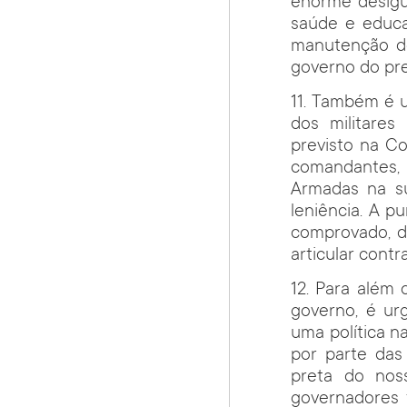
enorme desigu
saúde e educa
manutenção do
governo do pre
11. Também é 
dos militare
previsto na Co
comandantes,
Armadas na su
leniência. A p
comprovado, de
articular contr
12. Para além 
governo, é ur
uma política n
por parte das
preta do noss
governadores 