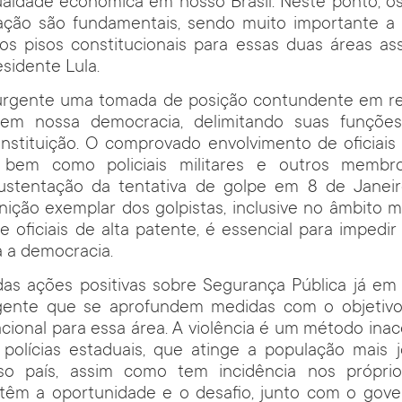
aldade econômica em nosso Brasil. Neste ponto, os
ção são fundamentais, sendo muito importante a
s pisos constitucionais para essas duas áreas as
sidente Lula.
urgente uma tomada de posição contundente em re
s em nossa democracia, delimitando suas funçõe
nstituição. O comprovado envolvimento de oficiais
 bem como policiais militares e outros membr
stentação da tentativa de golpe em 8 de Janei
unição exemplar dos golpistas, inclusive no âmbito mi
 oficiais de alta patente, é essencial para impedir
a a democracia.
das ações positivas sobre Segurança Pública já em
gente que se aprofundem medidas com o objetivo
acional para essa área. A violência é um método inac
 polícias estaduais, que atinge a população mais 
o país, assim como tem incidência nos próprios
têm a oportunidade e o desafio, junto com o gover