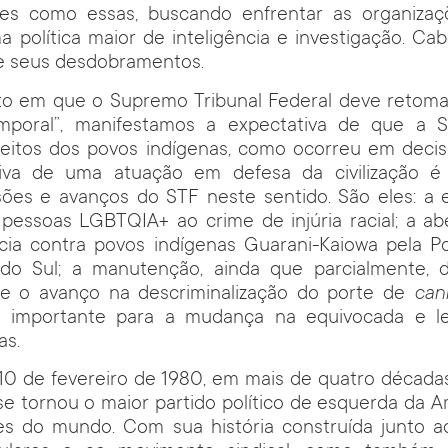
es como essas, buscando enfrentar as organizaç
política maior de inteligência e investigação. Ca
e seus desdobramentos.
o em que o Supremo Tribunal Federal deve retoma
mporal”, manifestamos a expectativa de que a 
reitos dos povos indígenas, como ocorreu em decis
iva de uma atuação em defesa da civilização é
sões e avanços do STF neste sentido. São eles: a 
 pessoas LGBTQIA+ ao crime de injúria racial; a ab
cia contra povos indígenas Guarani-Kaiowa pela Pol
o Sul; a manutenção, ainda que parcialmente, d
ia e o avanço na descriminalização do porte de
can
o importante para a mudança na equivocada e let
as.
e 10 de fevereiro de 1980, em mais de quatro décad
se tornou o maior partido político de esquerda da A
s do mundo. Com sua história construída junto 