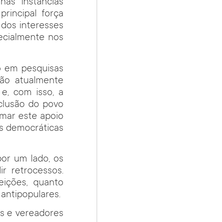
as instâncias
principal força
 dos interesses
ecialmente nos
do em pesquisas
ção atualmente
e, com isso, a
clusão do povo
rmar este apoio
s democráticas
por um lado, os
r retrocessos.
eições, quanto
 antipopulares.
as e vereadores