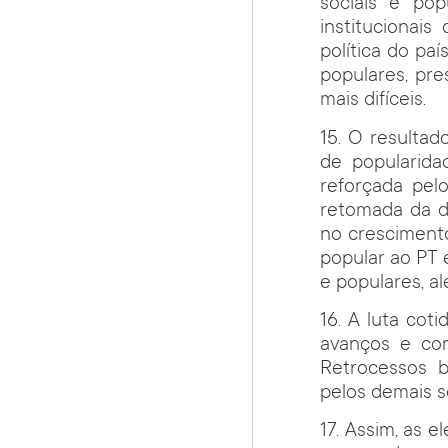
sociais e po
institucionais
política do pa
populares, pr
mais difíceis.
15. O resultad
de popularida
reforçada pel
retomada da d
no crescimento
popular ao PT
e populares, a
16. A luta cot
avanços e con
Retrocessos b
pelos demais se
17. Assim, as 