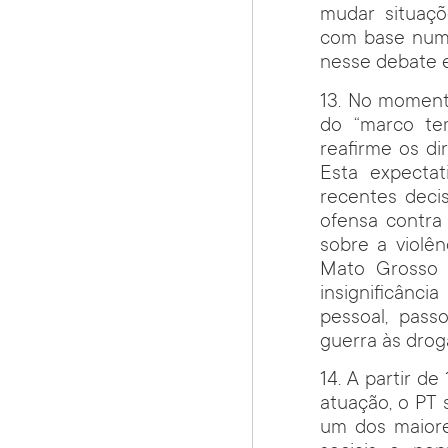
mudar situaçõ
com base numa 
nesse debate 
13. No moment
do “marco te
reafirme os di
Esta expectat
recentes deci
ofensa contra
sobre a violên
Mato Grosso d
insignificânc
pessoal, pass
guerra às drog
14. A partir d
atuação, o PT 
um dos maiore