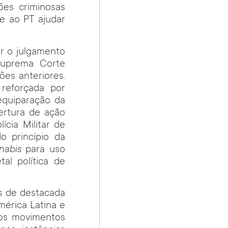
ões criminosas
be ao PT ajudar
r o julgamento
Suprema Corte
ões anteriores.
 reforçada por
equiparação da
ertura de ação
ícia Militar de
o princípio da
nabis
para uso
al política de
as de destacada
mérica Latina e
aos movimentos