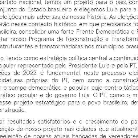
artido nacional, temos um projeto para o país, co
junto do Estado brasileiro e elegemos Lula para a
eleições mais adversas da nossa história. As eleiçõe
ão nesse contexto histórico, em que precisamos fo
sileira, consolidar uma forte Frente Democrática e 
tar nosso Programa de Reconstrução e Transforma
estruturantes e transformadoras nos municípios brasil
do, tendo como estratégia política central a continui
pular representado pelo Presidente Lula e pelo PT,
ções de 2022, é fundamental, neste processo elei
didaturas próprias do PT, bem como a construç
m o campo democrático e popular, cujo centro tátic
rático popular e do governo Lula. O PT, como o ma
sse projeto estratégico para o povo brasileiro, de
onstrução.
çar resultados satisfatórios e o crescimento do pa
eeleição de nosso projeto nas cidades que atualmen
eleição de nossas atuais bancadas de vereadores