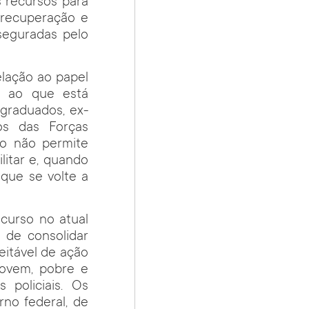
 recursos para
 recuperação e
seguradas pelo
lação ao papel
s ao que está
 graduados, ex-
os das Forças
ro não permite
litar e, quando
 que se volte a
 curso no atual
 de consolidar
eitável de ação
jovem, pobre e
 policiais. Os
no federal, de