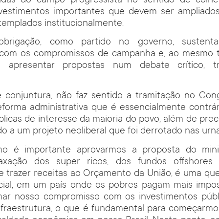
das do campo progressista no sentido de colhe
vestimentos importantes que devem ser ampliado
emplados institucionalmente.
brigação, como partido no governo, sustentar
 com os compromissos de campanha e, ao mesmo t
 e apresentar propostas num debate crítico, t
e conjuntura, não faz sentido a tramitação no Co
eforma administrativa que é essencialmente contrá
blicas de interesse da maioria do povo, além de prec
ndo a um projeto neoliberal que foi derrotado nas ur
mo é importante aprovarmos a proposta do mini
xação dos super ricos, dos fundos offshores
 trazer receitas ao Orçamento da União, é uma que
social, em um país onde os pobres pagam mais impo
irmar nosso compromisso com os investimentos públ
nfraestrutura, o que é fundamental para começarmo