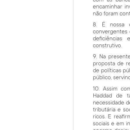
com as banca
encaminhar in
não foram cont
8. É nossa o
convergentes
deficiências
construtivo.
9. Na present
proposta de r
de políticas pú
público, servi
10. Assim co
Haddad de ta
necessidade de
tributária e 
ricos. E reaf
sociais e em i