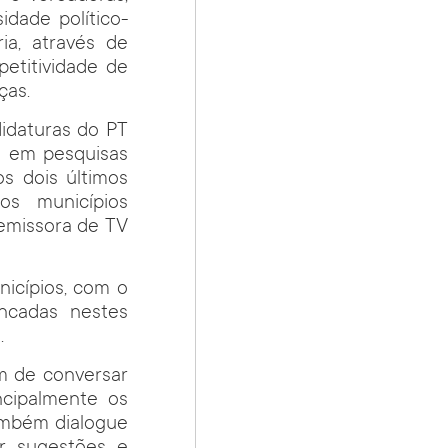
idade político-
ia, através de
etitividade de
ças.
idaturas do PT
o em pesquisas
os dois últimos
os municípios
emissora de TV
icípios, com o
ncadas nestes
.
ém de conversar
ncipalmente os
ambém dialogue