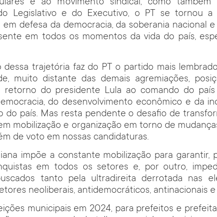
pulares e ao movimento sindical, como também n
 do Legislativo e do Executivo, o PT se tornou a 
ís em defesa da democracia, da soberania nacional e
esente em todos os momentos da vida do país, esp
o dessa trajetória faz do PT o partido mais lembra
de, muito distante das demais agremiações, posi
o retorno do presidente Lula ao comando do país 
emocracia, do desenvolvimento econômico e da in
 do país. Mas resta pendente o desafio de transfo
 em mobilização e organização em torno de mudança
lém de voto em nossas candidaturas.
idiana impõe a constante mobilização para garantir, 
quistas em todos os setores e, por outro, impedi
uscados tanto pela ultradireita derrotada nas el
tores neoliberais, antidemocráticos, antinacionais e
eleições municipais em 2024, para prefeitos e prefeit