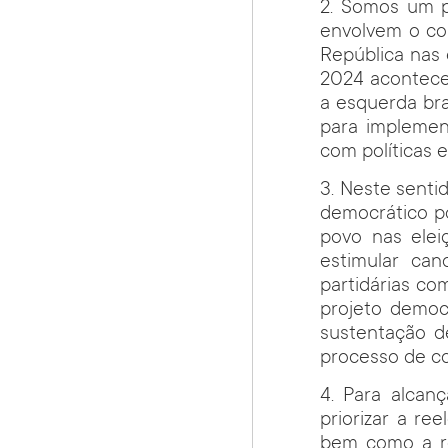
2. Somos um p
envolvem o con
República nas 
2024 acontecer
a esquerda bra
para implemen
com políticas 
3. Neste senti
democrático po
povo nas elei
estimular can
partidárias co
projeto democ
sustentação de
processo de c
4. Para alcan
priorizar a r
bem como a re