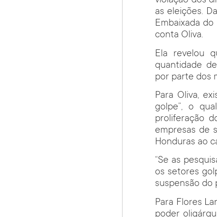
violação dos 
as eleições. 
Embaixada do B
conta Oliva.
Ela revelou 
quantidade de
por parte dos 
Para Oliva, ex
golpe”, o qua
proliferação 
empresas de s
Honduras ao c
“Se as pesquis
os setores gol
suspensão do p
Para Flores La
poder oligárqu