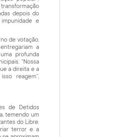
e transformação
vadas depois do
a impunidade e
no de votação,
 entregariam a
m uma profunda
icipais. “Nossa
e a direita e a
isso reagem”,
es de Detidos
ma, temendo um
antes do Libre.
iar terror e a