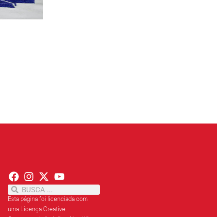
PT terá candidatos a governo estadu...
PT
Partido oficializa 12 candidaturas a governador e..
Leia mais »
Esta página foi licenciada com
uma Licença Creative