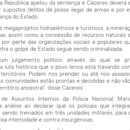
da República apelou da sentença e Cáceres deverá e
 supostos delitos de posse ilegal de armas e por 
ança do Estado.
os megaprojetos hidroelétricos e turísticos, a minera
s, assim como a concessão de recursos naturais e 
 por parte das organizações sociais e populares q
tra o golpe de Estado segue sendo criminalizada.
 um julgamento político, através do qual se pr
 a luta histórica que o povo Ienca está travando co
territórios. Podem nos prender ou até nos assassi
 As comunidades estão prontas e decididas e não vão
erritório ancestral”, disse Cáceres.
 de Assuntos Internos da Policia Nacional, Mari
a análise ao declarar que os policiais que integr
o sendo treinados em três unidades militares, para
xa intensidade e contra insurgências.