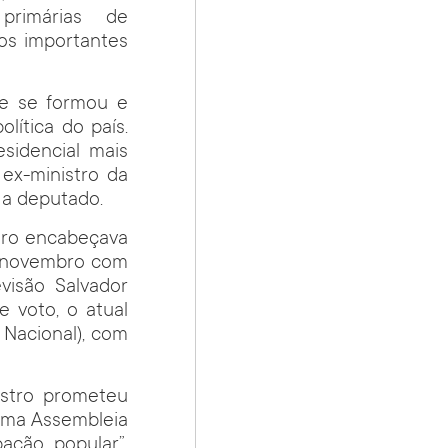
primárias de
os importantes
ue se formou e
lítica do país.
sidencial mais
 ex-ministro da
 a deputado.
tro encabeçava
de novembro com
visão Salvador
e voto, o atual
 Nacional), com
astro prometeu
uma Assembleia
pação popular”.