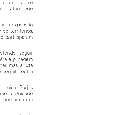
nfrentar outro
estar atentando
ção, a expansão
de territórios,
ue participaram
etende seguir
ntra a pilhagem
nar, mas a luta
 permitir outra
a Luisa Borjas
arão a Unidade
 o que seria um