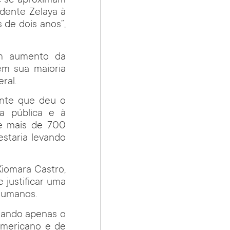
e se aproximam
dente Zelaya à
 de dois anos”,
um aumento da
em sua maioria
ral.
gente que deu o
ça pública e à
se mais de 700
staria levando
Xiomara Castro,
 justificar uma
 humanos.
ntando apenas o
-americano e de