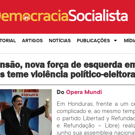
TORIAL
ARTIGOS
NOTÍCIAS
PUBLICAÇÕES
MÍDI
nsão, nova força de esquerda e
 teme violência político-eleitora
Do
Opera Mundi
Em Honduras, frente a um cen
complicado e, ao mesmo tempo
o partido Libertad y Refunda
e Refundação – Libre) real
junho sua assembleia nacional,