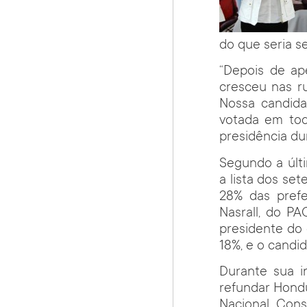
do que seria s
“Depois de ap
cresceu nas ru
Nossa candida
votada em toda
presidência du
Segundo a últ
a lista dos se
28% das prefe
Nasrall, do PA
presidente do 
18%, e o candid
Durante sua i
refundar Hond
Nacional Const