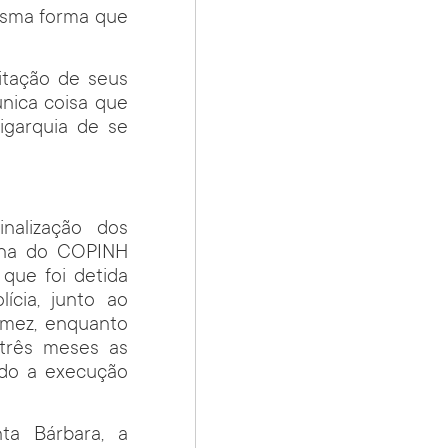
mesma forma que
itação de seus
única coisa que
ligarquia de se
inalização dos
gena do COPINH
que foi detida
ícia, junto ao
mez, enquanto
 três meses as
ndo a execução
nta Bárbara, a