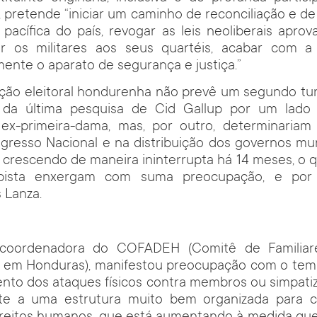
 pretende “iniciar um caminho de reconciliação e d
pacífica do país, revogar as leis neoliberais apro
er os militares aos seus quartéis, acabar com 
mente o aparato de segurança e justiça.”
ação eleitoral hondurenha não prevê um segundo tur
 da última pesquisa de Cid Gallup por um lado
 ex-primeira-dama, mas, por outro, determinaria
gresso Nacional e na distribuição dos governos mun
 crescendo de maneira ininterrupta há 14 meses, o qu
olpista enxergam com suma preocupação, e por 
 Lanza.
, coordenadora do COFADEH (Comitê de Familiar
 em Honduras), manifestou preocupação com o te
ento dos ataques físicos contra membros ou simpatiz
te a uma estrutura muito bem organizada para cr