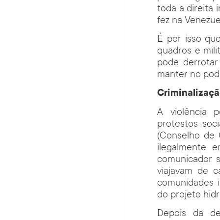
toda a direita
fez na Venezuel
É por isso qu
quadros e mili
pode derrotar 
manter no pode
Criminalizaçã
A violência p
protestos soc
(Conselho de 
ilegalmente e
comunicador 
viajavam de c
comunidades i
do projeto hidr
Depois da des