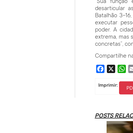
“Sua função 
desarticular 
Batalhão 3-16,
executar pess
poder. A cida
extrema, mas 
concretas”, con
Compartilhe na
Facebook
X
Wha
Imprimir:
PD
POSTS RELA