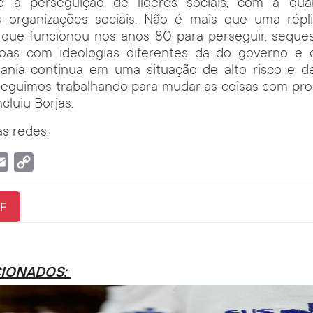
é a perseguição de líderes sociais, com a qua
as organizações sociais. Não é mais que uma répl
 que funcionou nos anos 80 para perseguir, sequest
oas com ideologias diferentes da do governo e
dania continua em uma situação de alto risco e d
seguimos trabalhando para mudar as coisas com prop
cluiu Borjas.
s redes:
tsApp
Email
Copy
Link
F
CIONADOS: