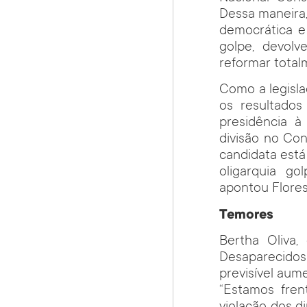
Dessa maneira,
democrática e 
golpe, devolv
reformar total
Como a legisl
os resultados
presidência à
divisão no Con
candidata está
oligarquia g
apontou Flores
Temores
Bertha Oliva
Desaparecidos
previsível aum
“Estamos fren