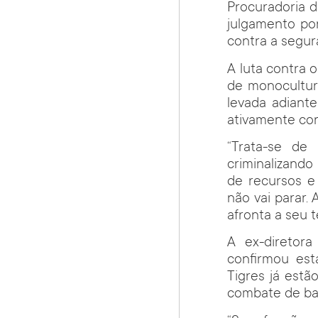
Procuradoria 
julgamento por
contra a segur
A luta contra 
de monocultura
levada adiante
ativamente con
“Trata-se de
criminalizando
de recursos e 
não vai parar.
afronta a seu t
A ex-diretora
confirmou est
Tigres já estã
combate de bai