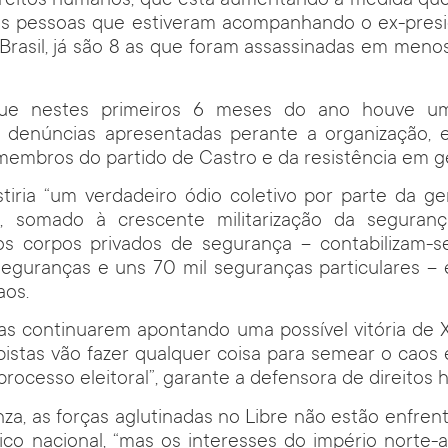
direitos humanos, que está aumentando à medida qu
Das pessoas que estiveram acompanhando o ex-presi
rasil, já são 8 as que foram assassinadas em menos
que nestes primeiros 6 meses do ano houve 
 denúncias apresentadas perante a organização, 
membros do partido de Castro e da resistência em ge
istiria “um verdadeiro ódio coletivo por parte da 
l, somado à crescente militarização da seguran
dos corpos privados de segurança – contabilizam-
eguranças e uns 70 mil seguranças particulares – e
aos.
as continuarem apontando uma possível vitória de 
pistas vão fazer qualquer coisa para semear o caos e
rocesso eleitoral”, garante a defensora de direitos
nza, as forças aglutinadas no Libre não estão enfre
ico nacional, “mas os interesses do império norte