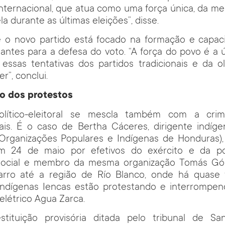
 internacional, que atua como uma força única, da 
a durante as últimas eleições”, disse.
e o novo partido está focado na formação e capac
tantes para a defesa do voto. “A força do povo é a 
essas tentativas dos partidos tradicionais e da o
r”, conclui.
o dos protestos
olítico-eleitoral se mescla também com a crim
iais. É o caso de Bertha Cáceres, dirigente indí
Organizações Populares e Indígenas de Honduras), 
m 24 de maio por efetivos do exército e da pol
social e membro da mesma organização Tomás Gó
arro até a região de Río Blanco, onde há quase
ndígenas Iencas estão protestando e interrompe
elétrico Agua Zarca.
tituição provisória ditada pelo tribunal de Sa