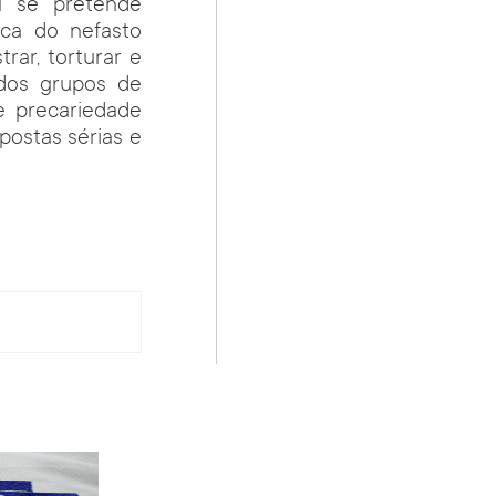
l se pretende
ica do nefasto
rar, torturar e
 dos grupos de
e precariedade
ostas sérias e