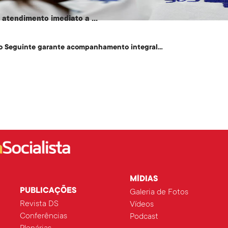
atendimento imediato a ...
o Seguinte garante acompanhamento integral...
MÍDIAS
PUBLICAÇÕES
Galeria de Fotos
Revista DS
Vídeos
Conferências
Podcast