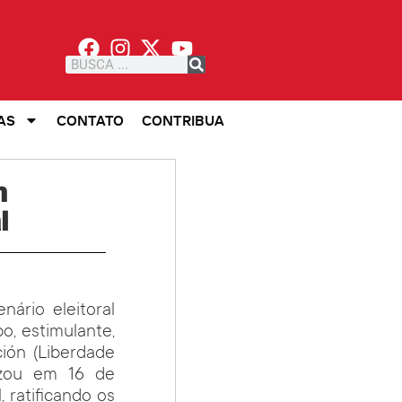
AS
CONTATO
CONTRIBUA
m
l
ário eleitoral
, estimulante,
ción (Liberdade
izou em 16 de
 ratificando os