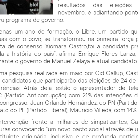
resultados das eleições 
novembro, e adiantando pont
eu programa de governo.
enas um ano de formação, o Libre, um partido q
as com o povo, se transformou na primeira força po
ta de consenso Xiomara Castro,foi a candidata pre
 a história do país”, afirma Enrique Flores Lanza,
rante o governo de Manuel Zelaya e atual candidato
ima pesquisa realizada em maio por Cid Gallup, Cas
te candidatos que participarão das eleições de 24 
rências. Atrás dela, estão o apresentador de tele
C (Partido Anticorrupção) com 21% das intenções d
congresso, Juan Orlando Hernández, do PN (Partido
ato do PL (Partido Liberal), Mauricio Villeda, com 14%.
ntervenção frente a milhares de simpatizantes, C
uras convocando “um novo pacto social através de 
ituinte originária, inclusiva e de profunda partici