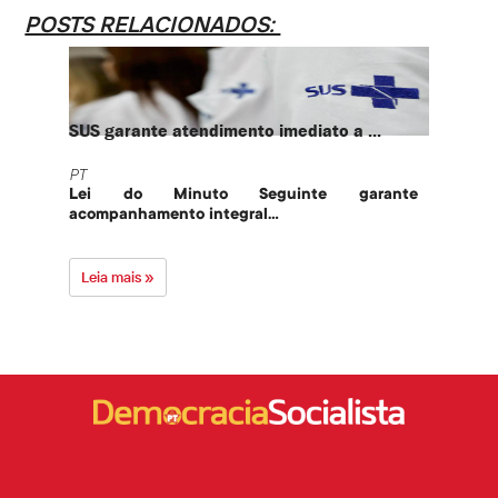
POSTS RELACIONADOS:
SUS garante atendimento imediato a ...
PT te
PT
PT
Lei do Minuto Seguinte garante
Part
acompanhamento integral...
govern
Leia mais »
Leia 