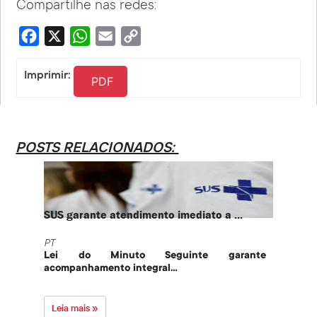
Compartilhe nas redes:
Facebook
X
WhatsApp
Email
Copy
Link
Imprimir:
PDF
POSTS RELACIONADOS:
SUS garante atendimento imediato a ...
PT te
PT
PT
Lei do Minuto Seguinte garante
Part
acompanhamento integral...
govern
Leia mais »
Leia 