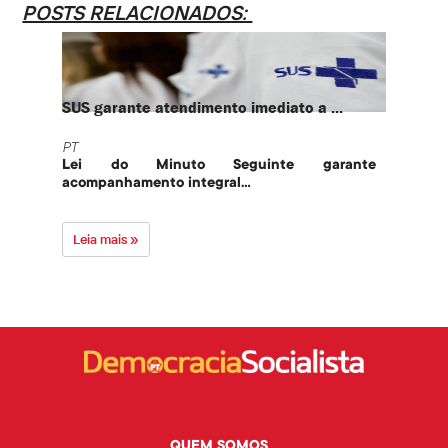
POSTS RELACIONADOS:
SUS garante atendimento imediato a ...
PT te
PT
PT
Lei do Minuto Seguinte garante
Part
acompanhamento integral...
govern
Leia mais »
Leia 
QUEM SOMOS