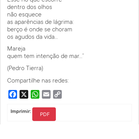
Esse rio que escorre
dentro dos olhos
não esquece
as aparências de lágrima:
berço é onde se choram
os agudos da vida…
Mareja
quem tem intenção de mar…”
(Pedro Tierra)
Compartilhe nas redes:
Facebook
X
WhatsApp
Email
Copy
Link
Imprimir:
PDF