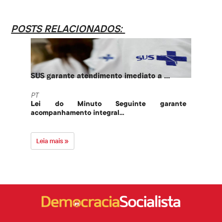
POSTS RELACIONADOS:
SUS garante atendimento imediato a ...
PT te
PT
PT
Lei do Minuto Seguinte garante
Part
acompanhamento integral...
govern
Leia mais »
Leia 