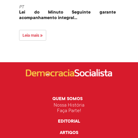
PT
PT
Lei do Minuto Seguinte garante
Part
acompanhamento integral...
govern
Leia mais »
Leia 
QUEM SOMOS
Nossa História
Faça Parte!
EDITORIAL
ARTIGOS