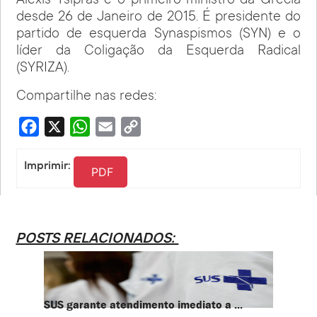
Aléxis Tsípras é o primeiro-ministro da Grécia
desde 26 de Janeiro de 2015. É presidente do
partido de esquerda Synaspismos (SYN) e o
líder da Coligação da Esquerda Radical
(SYRIZA).
Compartilhe nas redes:
Facebook
X
WhatsApp
Email
Copy
Link
Imprimir:
PDF
POSTS RELACIONADOS:
SUS garante atendimento imediato a ...
PT te