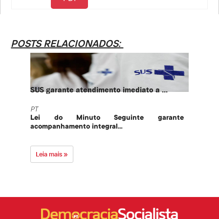
POSTS RELACIONADOS:
SUS garante atendimento imediato a ...
PT te
PT
PT
Lei do Minuto Seguinte garante
Part
acompanhamento integral...
govern
Leia mais »
Leia 