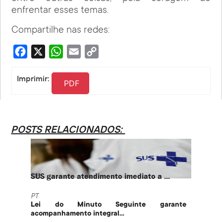
enfrentar esses temas.
Compartilhe nas redes:
Facebook
X
WhatsApp
Email
Copy
Link
Imprimir:
PDF
POSTS RELACIONADOS:
SUS garante atendimento imediato a ...
PT te
PT
PT
Lei do Minuto Seguinte garante
Part
acompanhamento integral...
govern