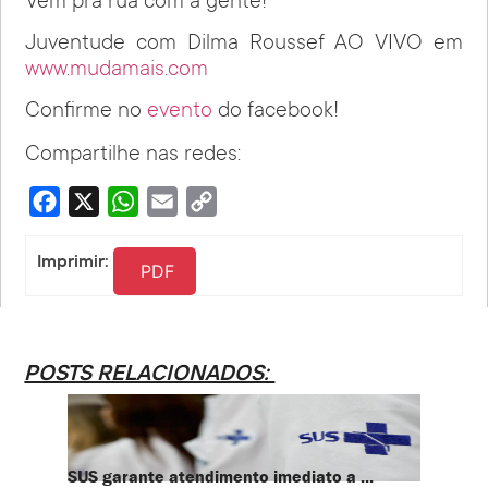
Vem pra rua com a gente!
Juventude com Dilma Roussef AO VIVO em
www.mudamais.com
Confirme no
evento
do facebook!
Compartilhe nas redes:
Facebook
X
WhatsApp
Email
Copy
Link
Imprimir:
PDF
POSTS RELACIONADOS:
SUS garante atendimento imediato a ...
PT te