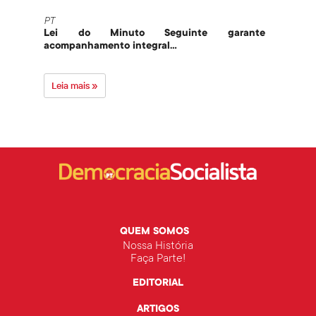
PT
PT
Lei do Minuto Seguinte garante
Part
acompanhamento integral...
govern
Leia mais »
Leia 
QUEM SOMOS
Nossa História
Faça Parte!
EDITORIAL
ARTIGOS