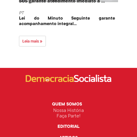
SUS garante atendimento imediato a ...
PT te
PT
PT
Lei do Minuto Seguinte garante
Part
acompanhamento integral...
govern
Leia mais »
Leia 
QUEM SOMOS
Nossa História
Faça Parte!
EDITORIAL