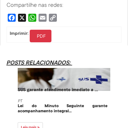
Compartilhe nas redes:
Facebook
X
WhatsApp
Email
Copy
Link
Imprimir:
PDF
POSTS RELACIONADOS:
SUS garante atendimento imediato a ...
PT te
PT
PT
Lei do Minuto Seguinte garante
Part
acompanhamento integral...
govern
Leia mais »
Leia 