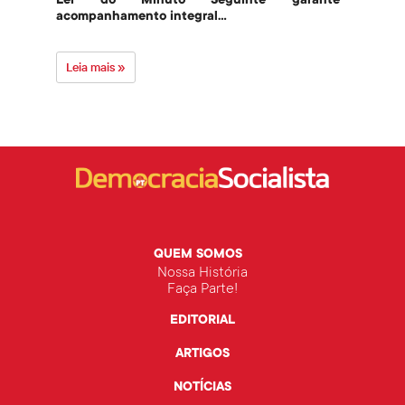
Lei do Minuto Seguinte garante
Part
acompanhamento integral...
govern
Leia mais »
Leia 
QUEM SOMOS
Nossa História
Faça Parte!
EDITORIAL
ARTIGOS
NOTÍCIAS