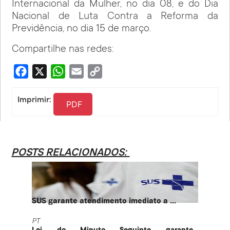
Internacional da Mulher, no dia 08, e do Dia
Nacional de Luta Contra a Reforma da
Previdência, no dia 15 de março.
Compartilhe nas redes:
Facebook
X
WhatsApp
Email
Copy
Link
Imprimir:
PDF
POSTS RELACIONADOS:
SUS garante atendimento imediato a ...
PT te
PT
PT