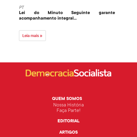
PT
PT
Lei do Minuto Seguinte garante
Part
acompanhamento integral...
govern
Leia mais »
Leia 
QUEM SOMOS
Nossa História
Faça Parte!
EDITORIAL
ARTIGOS