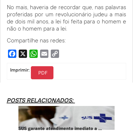
No mais, haveria de recordar que, nas palavras
proferidas por um revolucionário judeu a mais
de dois mil anos, a lei foi feita para o homem e
não o homem para a lei.
Compartilhe nas redes:
Facebook
X
WhatsApp
Email
Copy
Link
Imprimir:
PDF
POSTS RELACIONADOS:
SUS garante atendimento imediato a ...
PT te