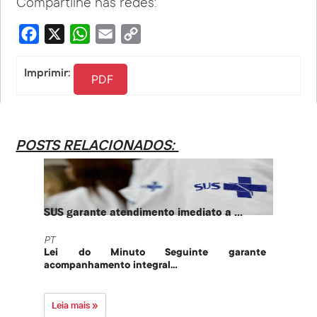
Compartilhe nas redes:
Facebook
X
WhatsApp
Email
Copy
Link
Imprimir:
PDF
POSTS RELACIONADOS:
SUS garante atendimento imediato a ...
PT te
PT
PT
Lei do Minuto Seguinte garante
Part
acompanhamento integral...
govern
Leia mais »
Leia 