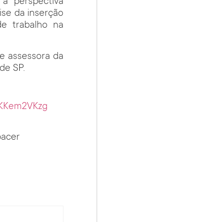
 a perspectiva
ise da inserção
e trabalho na
e assessora da
de SP.
oKKem2VKzg
pacer