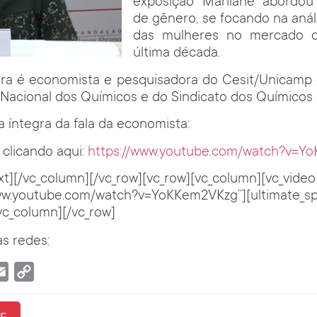
exposição Marilane abordou
de gênero, se focando na anál
das mulheres no mercado d
última década.
eira é economista e pesquisadora do Cesit/Unicamp 
acional dos Químicos e do Sindicato dos Químicos 
a íntegra da fala da economista:
 clicando aqui:
https://www.youtube.com/watch?v=Y
xt][/vc_column][/vc_row][vc_row][vc_column][vc_video
/www.youtube.com/watch?v=YoKKem2VKzg”][ultimate_s
vc_column][/vc_row]
s redes:
tsApp
Email
Copy
Link
F