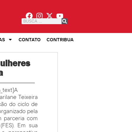
AS
CONTATO
CONTRIBUA
mulheres
a
_text]
A
rilane Teixeira
ção do ciclo de
organizado pela
 parceria com
 (FES). Em sua