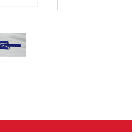
PT terá candidatos a governo estadu...
PT
Partido oficializa 12 candidaturas a governador e..
Leia mais »