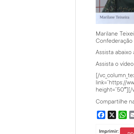
Marilane Teix
Confederação N
Assista abaixo 
Assista o vídeo
[/vc_column_te
link=”https:/
height=”50″][/
Compartilhe na
Facebook
X
Wha
Imprimir:
PD