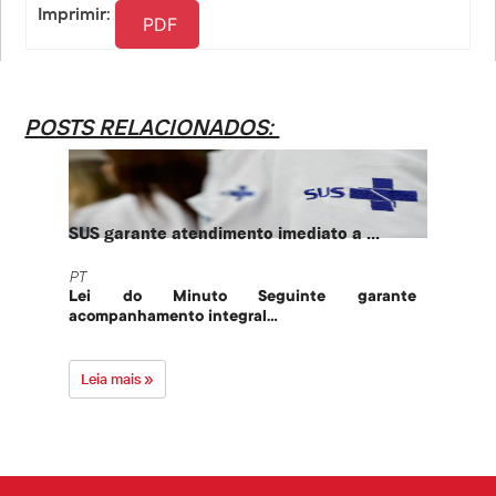
Imprimir:
PDF
POSTS RELACIONADOS:
SUS garante atendimento imediato a ...
PT te
PT
PT
Lei do Minuto Seguinte garante
Part
acompanhamento integral...
govern
Leia mais »
Leia 