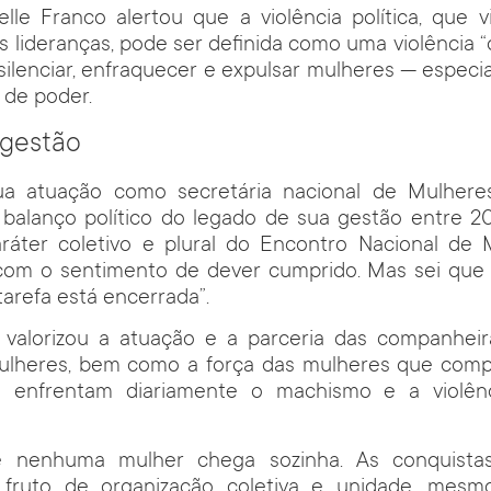
elle Franco alertou que a violência política, que v
 lideranças, pode ser definida como uma violência “c
, silenciar, enfraquecer e expulsar mulheres — espec
 de poder.
 gestão
ua atuação como secretária nacional de Mulhere
balanço político do legado de sua gestão entre 20
ráter coletivo e plural do Encontro Nacional de M
com o sentimento de dever cumprido. Mas sei que 
refa está encerrada”.
alorizou a atuação e a parceria das companheir
ulheres, bem como a força das mulheres que com
ue enfrentam diariamente o machismo e a violênc
 nenhuma mulher chega sozinha. As conquistas 
 fruto de organização coletiva e unidade, mes