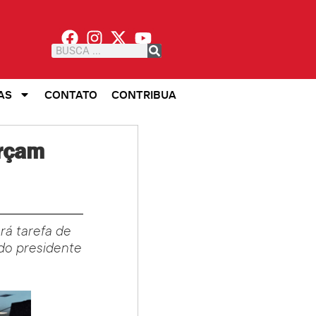
AS
CONTATO
CONTRIBUA
orçam
rá tarefa de
 do presidente