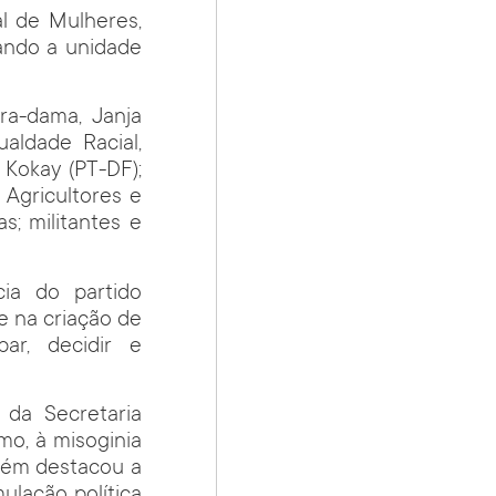
l de Mulheres,
çando a unidade
ra-dama, Janja
ualdade Racial,
 Kokay (PT-DF);
Agricultores e
s; militantes e
ia do partido
e na criação de
ar, decidir e
 da Secretaria
o, à misoginia
mbém destacou a
ulação política