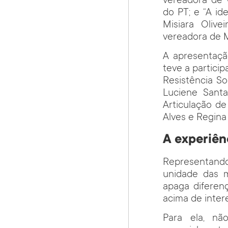
vereadora de 
do PT; e “A i
Misiara Olive
vereadora de M
A apresentaçã
teve a partici
Resistência So
Luciene Santa
Articulação de
Alves e Regina
A experiên
Representando
unidade das m
apaga diferen
acima de intere
Para ela, nã