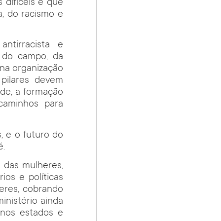
difíceis e que
a, do racismo e
ntirracista e
s do campo, da
, na organização
 pilares devem
ade, a formação
 caminhos para
 e o futuro do
é.
a das mulheres,
ios e políticas
eres, cobrando
inistério ainda
 nos estados e