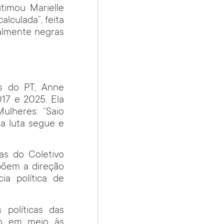
itimou Marielle
alculada”, feita
ialmente negras
s do PT, Anne
17 e 2025. Ela
ulheres: “Saio
a luta segue e
as do Coletivo
põem a direção
ia política de
políticas das
mo em meio às