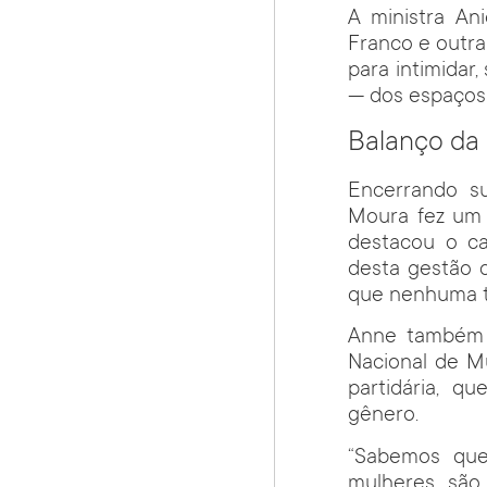
A ministra Ani
Franco e outras
para intimidar
— dos espaços
Balanço da
Encerrando s
Moura fez um 
destacou o ca
desta gestão 
que nenhuma ta
Anne também v
Nacional de M
partidária, q
gênero.
“Sabemos que
mulheres são