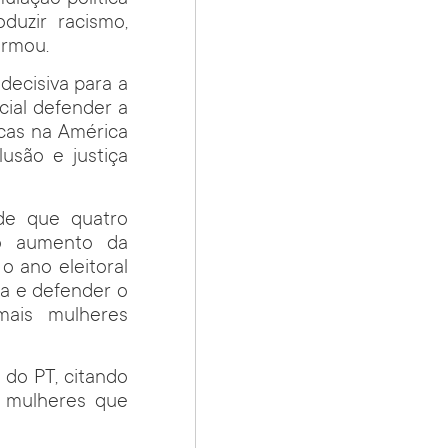
duzir racismo,
irmou.
decisiva para a
cial defender a
icas na América
lusão e justiça
 de que quatro
 o aumento da
o ano eleitoral
ca e defender o
mais mulheres
 do PT, citando
r mulheres que