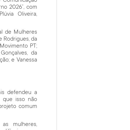
de Comunicação
rno 2026”, com
úvia Oliveira,
al de Mulheres
e Rodrigues, da
o Movimento PT;
 Gonçalves, da
ução; e Vanessa
ais defendeu a
o que isso não
 projeto comum
 as mulheres,