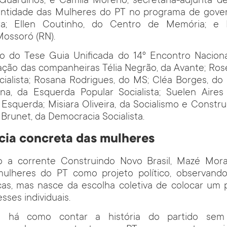
Guarulhos; e Camila Moreno, secretária-adjunta 
dentidade das Mulheres do PT no programa de gove
ira; Ellen Coutinho, do Centro de Memória; e Pl
ossoró (RN).
o do Tese Guia Unificada do 14º Encontro Nacion
pação das companheiras Télia Negrão, da Avante; Ros
cialista; Rosana Rodrigues, do MS; Cléa Borges, d
na, da Esquerda Popular Socialista; Suelen Aires
 Esquerda; Misiara Oliveira, da Socialismo e Constr
 Brunet, da Democracia Socialista.
cia concreta das mulheres
 a corrente Construindo Novo Brasil, Mazé Mor
ulheres do PT como projeto político, observand
ças, mas nasce da escolha coletiva de colocar um
sses individuais.
o há como contar a história do partido sem