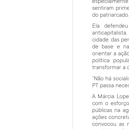
especialmente
sentiram prime
do patriarcado
Ela defendeu
anticapitalis
cidade, das per
de base e nas
orientar a açã
política popu
transformar a 
“Não há socia
PT passa neces
A Márcia Lopes
com o esforço 
públicas na a
ações concreta
convocou as m