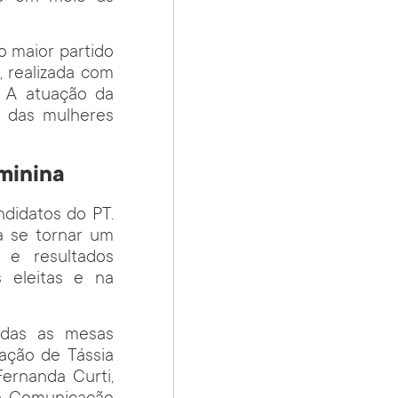
o maior partido
 realizada com
. A atuação da
o das mulheres
eminina
ndidatos do PT.
a se tornar um
l e resultados
 eleitas e na
adas as mesas
pação de Tássia
Fernanda Curti,