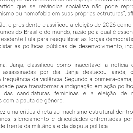
rtido que se reivindica socialista não pode repro
hismo ou homofobia em suas próprias estruturas”, af
ão, o presidente classificou a eleição de 2026 como 
rumos do Brasil e do mundo, razão pela qual é essen
residente Lula para reequilibrar as forças democrát
lidar as políticas públicas de desenvolvimento, inc
ma, Janja, classificou como inaceitável a notícia
 assassinadas por dia. Janja destacou, ainda,
 frequência da violência. Segundo a primeira-dama, 
dade para transformar a indignação em ação políti
to das candidaturas femininas e a eleição de 
 com a pauta de gênero.
 fez uma crítica direta ao machismo estrutural dentro
inos, silenciamento e dificuldades enfrentadas po
de frente da militância e da disputa política.