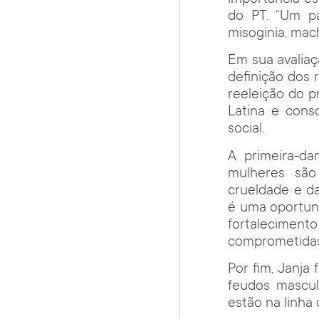
do PT. “Um pa
misoginia, mac
Em sua avaliaç
definição dos 
reeleição do p
Latina e conso
social.
A primeira-da
mulheres são
crueldade e da
é uma oportuni
fortalecimen
comprometidas
Por fim, Janja
feudos mascul
estão na linha 