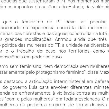
 aquelas que sustentaram o PT nos momentos mais 
iro os impactos da ausência do Estado, da violênci
.
 que o feminismo do PT deve ser popular, a
ta, ancorado na experiência concreta das mulhere
iferias, das florestas e das águas, construída na luta
 grandes mobilizações. Afirmou ainda que três
o política das mulheres do PT: a unidade na diversid
lar e o trabalho de base nos territórios, como
consciência em poder coletivo.
lismo sem feminismo, nem democracia sem mulheres,
sariamente pelo protagonismo feminino”, disse Maz
 destacou a articulação interministerial em defes
do governo Lula para envolver diferentes ministér
genda de enfrentamento à violência contra as mulh
s “com e pelas mulheres” em toda a Esplanada. O m
ulheres do partido a atuarem de forma decisiva