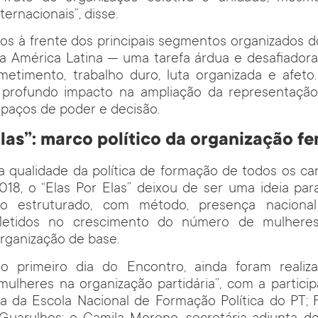
ternacionais”, disse.
s à frente dos principais segmentos organizados d
a América Latina — uma tarefa árdua e desafiadora,
etimento, trabalho duro, luta organizada e afeto
profundo impacto na ampliação da representaçã
spaços de poder e decisão.
Elas”: marco político da organização f
 qualidade da política de formação de todos os ca
18, o “Elas Por Elas” deixou de ser uma ideia par
ico estruturado, com método, presença naciona
efletidos no crescimento do número de mulheres
rganização de base.
o primeiro dia do Encontro, ainda foram realiz
mulheres na organização partidária”, com a partici
ra da Escola Nacional de Formação Política do PT; 