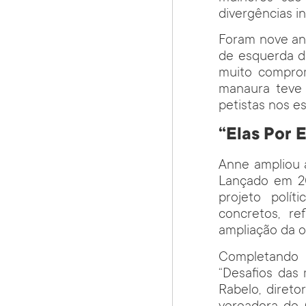
divergências in
Foram nove ano
de esquerda d
muito comprom
manaura teve 
petistas nos e
“Elas Por 
Anne ampliou a
Lançado em 20
projeto polít
concretos, r
ampliação da o
Completando 
“Desafios das 
Rabelo, direto