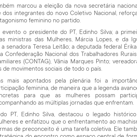
ambém marcou a eleição da nova secretária naciona
 dos integrantes do novo Coletivo Nacional, refor
otagonismo feminino no partido.
 evento o presidente do PT, Edinho Silva; a primei
 as ministras das Mulheres, Márcia Lopes, e da Ig
; a senadora Teresa Leitão; a deputada federal Érika
da Confederação Nacional dos Trabalhadores Rurais 
amiliares (CONTAG), Vânia Marques Pinto; vereadora
 de movimentos sociais de todo o país.
 mais apontados pela plenária foi a importânc
ticipação feminina, de maneira que a legenda avanc
ncretas para que as mulheres possam particip
companhando as múltiplas jornadas que enfrentam.
do PT, Edinho Silva, destacou o legado histórico
ulheres e enfatizou que o enfrentamento ao machism
ormas de preconceito é uma tarefa coletiva. Ele ta
tratégica do encontro como espaço central de form