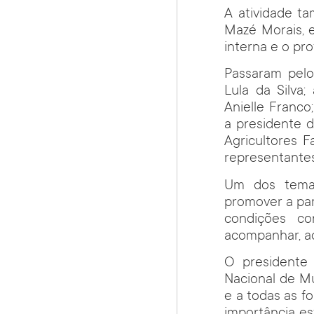
A atividade t
Mazé Morais, e
interna e o pr
Passaram pelo
Lula da Silva;
Anielle Franco
a presidente 
Agricultores F
representantes
Um dos temas
promover a par
condições co
acompanhar, a
O presidente 
Nacional de M
e a todas as f
importância es