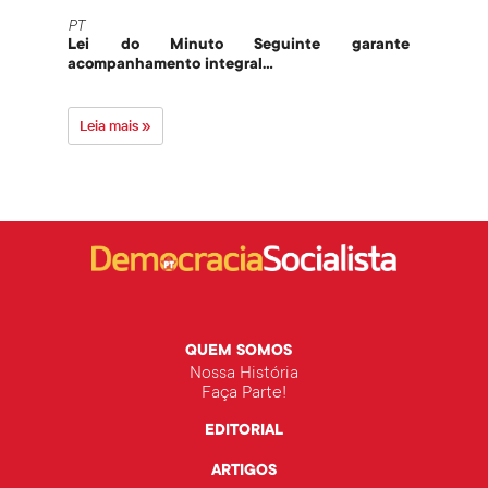
PT
PT
Lei do Minuto Seguinte garante
Part
acompanhamento integral...
govern
Leia mais »
Leia 
QUEM SOMOS
Nossa História
Faça Parte!
EDITORIAL
ARTIGOS