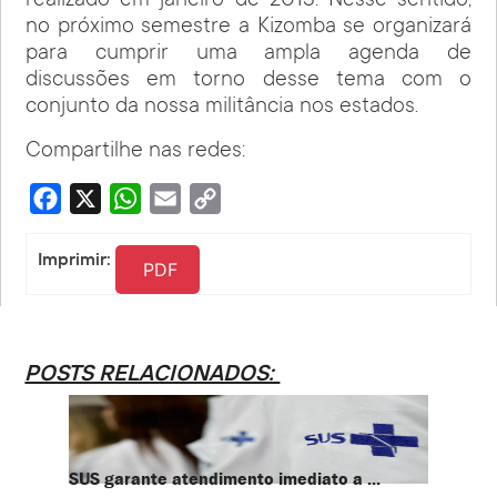
realizado em janeiro de 2013. Nesse sentido,
no próximo semestre a Kizomba se organizará
para cumprir uma ampla agenda de
discussões em torno desse tema com o
conjunto da nossa militância nos estados.
Compartilhe nas redes:
Facebook
X
WhatsApp
Email
Copy
Link
Imprimir:
PDF
POSTS RELACIONADOS:
SUS garante atendimento imediato a ...
PT te